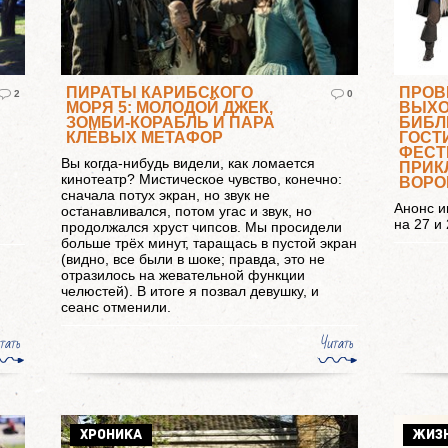
ПИРАТЫ КАРИБСКОГО
ПРОВ
2
0
МОРЯ 5: МОЛОДОЙ ДЖЕК,
ВЫХО
ЗОМБИ-КОРАБЛЬ И ПАРА
БИБЛ
КЛЁВЫХ МЕТАФОР
ГОСТ
ФЕСТ
Вы когда-нибудь видели, как ломается
ПРИК
кинотеатр? Мистическое чувство, конечно:
ВОРО
сначала потух экран, но звук не
Анонс и
7
останавливался, потом угас и звук, но
на 27 и
продолжался хруст чипсов. Мы просидели
больше трёх минут, таращась в пустой экран
(видно, все были в шоке; правда, это не
отразилось на жевательной функции
челюстей). В итоге я позвал девушку, и
сеанс отменили.
тать
Читать
ХРОНИКА
ЖИЗ