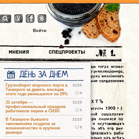
Войти
Мнения
Спецпроекты
ДЕНЬ ЗА ДНЕМ
Грузооборот морского порта в
31/10
Таганроге за девять месяцев
3
этого года уменьшился на 29%
31 октября —
31/10
профессиональный праздник
1
работников тюрем и СИЗО
В Таганроге бывшего
31/10
таможенника осудили за
2
мошенничество в крупном
размере