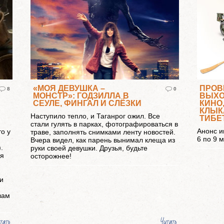
«МОЯ ДЕВУШКА –
ПРОВ
8
0
МОНСТР»: ГОДЗИЛЛА В
ВЫХО
СЕУЛЕ, ФИНГАЛ И СЛЁЗКИ
КИНО
КЛЫК
Наступило тепло, и Таганрог ожил. Все
ТИБЕ
стали гулять в парках, фотографироваться в
Анонс и
о у
траве, заполнять снимками ленту новостей.
6 по 9 
Вчера видел, как парень вынимал клеща из
.
руки своей девушки. Друзья, будьте
мя
осторожнее!
и
вам
тать
Читать