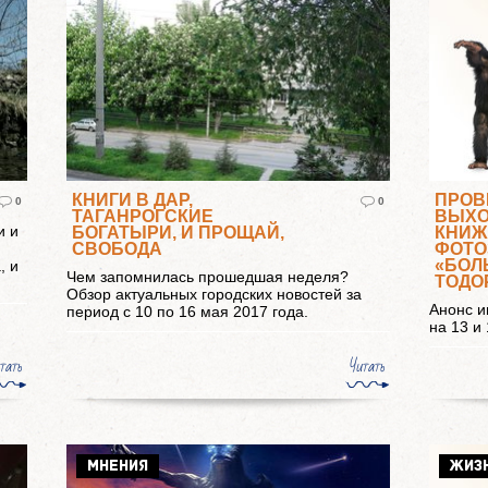
КНИГИ В ДАР,
ПРОВ
0
0
ТАГАНРОГСКИЕ
ВЫХО
и и
БОГАТЫРИ, И ПРОЩАЙ,
КНИЖ
СВОБОДА
ФОТО
«БОЛ
, и
Чем запомнилась прошедшая неделя?
ТОДО
Обзор актуальных городских новостей за
Анонс и
период с 10 по 16 мая 2017 года.
на 13 и
тать
Читать
МНЕНИЯ
ЖИЗ