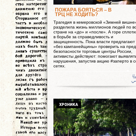
ПОЖАРА БОЯТЬСЯ – В
ТРЦ НЕ ХОДИТЬ?
Трагедия в кемеровской «Зимней вишне
разделила жизнь миллионов людей по в
стране на «до» и «после». А горе сплот
в борьбе за справедливость и
защищенность. Пока власти предлагают
«без кампанейщины» проверить на пре
безопасности торговые центры России,
активисты действуют: помогают выявлят
нарушения, запустив акцию #заперто в с
сетях.
Чи
ХРОНИКА