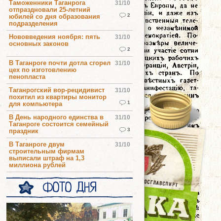
Таможенники Таганрога
31/10
отпраздновали 25-летний
2
юбилей со дня образования
подразделения
Нововведения ноября: пять
31/10
основных законов
2
В Таганроге почти дотла сгорел
31/10
цех по изготовлению
пенопласта
Таганрогский вор-рецидивист
31/10
похитил из квартиры монитор
1
для компьютера
В День народного единства в
31/10
Таганроге состоится семейный
3
праздник
В Таганроге двум
31/10
строительным фирмам
выписали штраф на 1,3
миллиона рублей
ФОТО ДНЯ