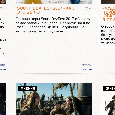
SOUTH DEVFEST 2017 - КАК
«ЧУД
0
0
ЭТО БЫЛО
ПЕРВ
ЮБКЕ
»
Организаторы South DevFest 2017 обещали
ЛЮП
сей
самое запоминающееся IT-событие на Юге
О герои
ило
России. Корреспонденты "Богудонии" не
выполни
могли пропустить подобное.
боевую 
мала до
дмет
то неза
ь
оц.
тать
Читать
МНЕНИЯ
ЖИЗ