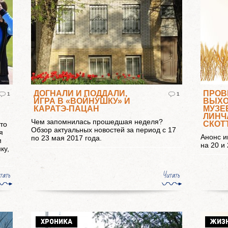
ДОГНАЛИ И ПОДДАЛИ,
ПРОВ
1
1
ИГРА В «ВОЙНУШКУ» И
ВЫХО
КАРАТЭ-ПАЦАН
МУЗЕ
ЛИНЧ
Чем запомнилась прошедшая неделя?
СКОТ
то
Обзор актуальных новостей за период с 17
я
Анонс и
по 23 мая 2017 года.
м
на 20 и
ку,
тать
Читать
ХРОНИКА
ЖИЗ