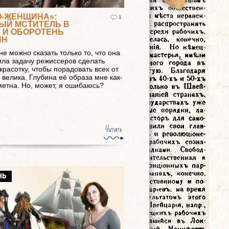
О-ЖЕНЩИНА»:
1
ЫЙ МСТИТЕЛЬ В
 И ОБОРОТЕНЬ
ИН
не можно сказать только то, что она
ла задачу режиссеров сделать
красотку, чтобы порадовать всех от
 велика. Глубина её образа мне как-
метна. Но, может, я ошибаюсь?
Читать
НЬ