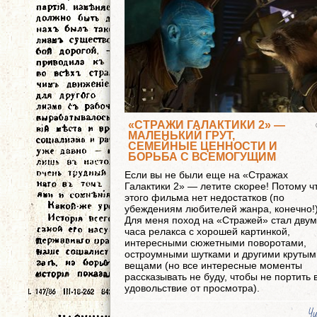
«СТРАЖИ ГАЛАКТИКИ 2» —
МАЛЕНЬКИЙ ГРУТ,
СЕМЕЙНЫЕ ЦЕННОСТИ И
БОРЬБА С ВСЕМОГУЩИМ
Если вы не были еще на «Стражах
Галактики 2» — летите скорее! Потому чт
этого фильма нет недостатков (по
убеждениям любителей жанра, конечно!)
Для меня поход на «Стражей» стал дву
часа релакса с хорошей картинкой,
интересными сюжетными поворотами,
остроумными шутками и другими крутым
вещами (но все интересные моменты
рассказывать не буду, чтобы не портить 
удовольствие от просмотра).
Чи