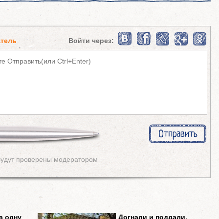
тель
Войти через:
будут проверены модератором
а одну
Догнали и поддали,