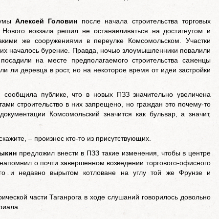
Думы
Алексей Головин
после начала строительства торговых
 Нового вокзала решил не останавливаться на достигнутом и
такими же сооружениями в переулке Комсомольском. Участки
них началось бурение. Правда, ночью злоумышленники повалили
 посадили на месте предполагаемого строительства саженцы
ли ли деревца в рост, но на некоторое время от идеи застройки
и сообщила публике, что в новых ПЗЗ значительно увеличена
тами строительство в них запрещено, но граждан это почему-то
документации Комсомольский значится как бульвар, а значит,
 скажите, – произнес кто-то из присутствующих.
дыкин
предложил внести в ПЗЗ такие изменения, чтобы в центре
н напомнил о почти завершенном возведении торгового-офисного
ого и недавно вырытом котловане на углу той же Фрунзе и
рической части Таганрога в ходе слушаний говорилось довольно
риала.