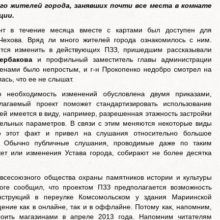
го жителей города, занявших почти все места в комнате
ции.
нт в течение месяца вместе с картами был доступен для
 Чехова. Вряд ли много жителей города ознакомилось с ним.
ется изменить в действующих ПЗЗ, пришедшим рассказывали
ербакова
и профильный заместитель главы администрации
енами было непростым, и г-н Прокопенко недобро смотрел на
ась, что ее не слышат.
 необходимость изменений обусловлена двумя приказами,
лагаемый проект поможет стандартизировать использование
ей имеется в виду, например, разрешенная этажность застройки
тельных параметров. В связи с этим меняются некоторые виды
о этот факт и привел на слушания относительно большое
в. Обычно публичные слушания, проводимые даже по таким
ет или изменения Устава города, собирают не более десятка
 всесоюзного общества охраны памятников истории и культуры
ге сообщил, что проектом ПЗЗ предполагается возможность
онструкций в переулке Комсомольском у здания Мариинской
щение как в онлайне, так и в оффлайне. Потому как, напомним,
роить магазинами в апреле 2013 года. Напомним читателям