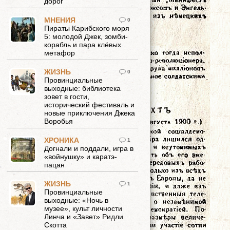
дорог
МНЕНИЯ
0
Пираты Карибского моря
5: молодой Джек, зомби-
корабль и пара клёвых
метафор
ЖИЗНЬ
0
Провинциальные
выходные: библиотека
зовет в гости,
исторический фестиваль и
новые приключения Джека
Воробья
ХРОНИКА
1
Догнали и поддали, игра в
«войнушку» и каратэ-
пацан
ЖИЗНЬ
1
Провинциальные
выходные: «Ночь в
музее», культ личности
Линча и «Завет» Ридли
Скотта