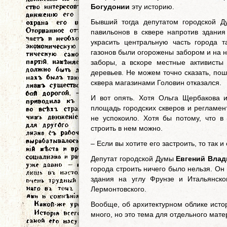
Богудонии
эту историю.
Бывший тогда депутатом городской 
павильонов в сквере напротив здания
украсить центральную часть города 
газонов были огорожены забором и на 
заборы, а вскоре местные активисты
деревьев. Не можем точно сказать, пош
сквера магазинами Головин отказался.
И вот опять. Хотя Ольга Щербакова 
площадь городских скверов и регламен
не успокоило. Хотя бы потому, что в 
строить в нем можно.
– Если вы хотите его застроить, то так и
Депутат городской Думы
Евгений Вла
города строить ничего было нельзя. О
здания на углу Фрунзе и Итальянск
Лермонтовского.
Вообще, об архитектурном облике исто
много, но это тема для отдельного мате