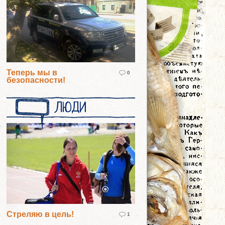
Теперь мы в
0
безопасности!
ЛЮДИ
Стреляю в цель!
1