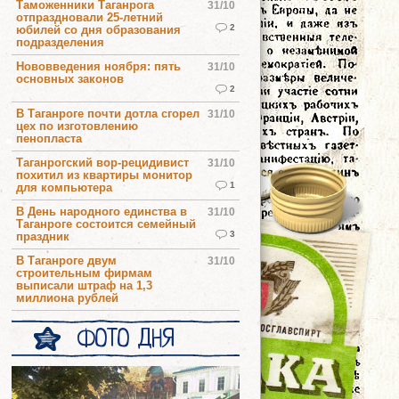
Таможенники Таганрога
31/10
отпраздновали 25-летний
2
юбилей со дня образования
подразделения
Нововведения ноября: пять
31/10
основных законов
2
В Таганроге почти дотла сгорел
31/10
цех по изготовлению
пенопласта
Таганрогский вор-рецидивист
31/10
похитил из квартиры монитор
1
для компьютера
В День народного единства в
31/10
Таганроге состоится семейный
3
праздник
В Таганроге двум
31/10
строительным фирмам
выписали штраф на 1,3
миллиона рублей
ФОТО ДНЯ