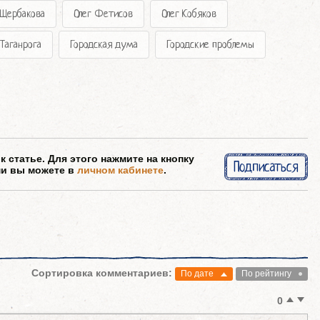
 Щербакова
Олег Фетисов
Олег Кобяков
Таганрога
Городская дума
Городские проблемы
 статье. Для этого нажмите на кнопку
Подписаться
ми вы можете в
личном кабинете
.
Сортировка комментариев:
По дате
По рейтингу
0