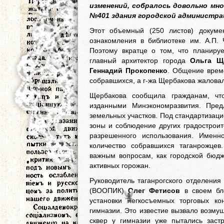
изменений, собралось довольно мно
№401 здания городской администра
Этот объемный (250 листов) докуме
ознакомления в библиотеке им. А.П.
Поэтому вкратце о том, что планиру
главный архитектор города
Ольга Щ
Геннадий Прокопенко
. Общение врем
собравшихся, а г-жа Щербакова жаловал
Щербакова сообщила гражданам, что
изданными Минэкономразвития. Пред
земельных участков. Под стандартизаци
зоны и соблюдение других градострои
разрешенного использования. Именн
количество собравшихся таганрожце
важным вопросам, как городской бюдж
активных горожан.
Руководитель таганрогского отделения
(ВООПИК)
Олег Фетисов
в своем бло
установки легкосъемных торговых к
гимназии. Это известие вызвало возму
сквер у гимназии уже пытались заст