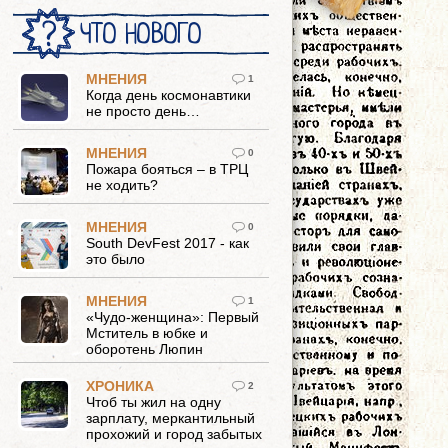
ЧТО НОВОГО
МНЕНИЯ
1
Когда день космонавтики
не просто день…
МНЕНИЯ
0
Пожара бояться – в ТРЦ
не ходить?
МНЕНИЯ
0
South DevFest 2017 - как
это было
МНЕНИЯ
1
«Чудо-женщина»: Первый
Мститель в юбке и
оборотень Люпин
ХРОНИКА
2
Чтоб ты жил на одну
зарплату, меркантильный
прохожий и город забытых