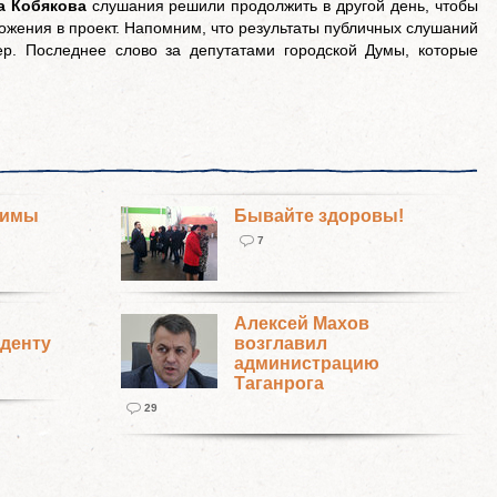
а Кобякова
слушания решили продолжить в другой день, чтобы
ожения в проект. Напомним, что результаты публичных слушаний
ер. Последнее слово за депутатами городской Думы, которые
зимы
Бывайте здоровы!
7
Алексей Махов
денту
возглавил
администрацию
Таганрога
29