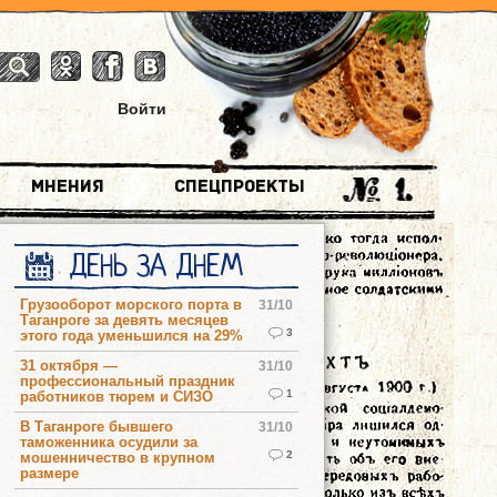
Войти
Мнения
Спецпроекты
ДЕНЬ ЗА ДНЕМ
Грузооборот морского порта в
31/10
Таганроге за девять месяцев
3
этого года уменьшился на 29%
31 октября —
31/10
профессиональный праздник
1
работников тюрем и СИЗО
В Таганроге бывшего
31/10
таможенника осудили за
2
мошенничество в крупном
размере