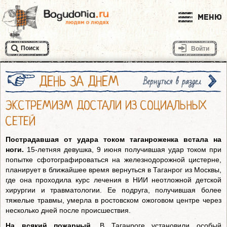
Меню
Поиск
Войти
ДЕНЬ ЗА ДНЕМ
Вернуться в раздел
ЭКСТРЕМИЗМ ДОСТАЛИ ИЗ СОЦИАЛЬНЫХ
СЕТЕЙ
Пострадавшая от удара током таганроженка встала на
ноги.
15-летняя девушка, 9 июня получившая удар током при
попытке сфотографироваться на железнодорожной цистерне,
планирует в ближайшее время вернуться в Таганрог из Москвы,
где она проходила курс лечения в НИИ неотложной детской
хирургии и травматологии. Ее подруга, получившая более
тяжелые травмы, умерла в ростовском ожоговом центре через
несколько дней после происшествия.
На всякий пожарный.
В Таганроге установили особый