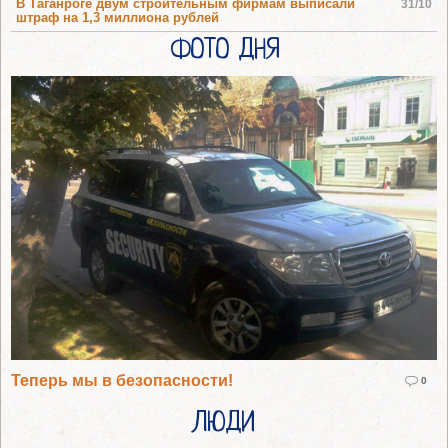
В Таганроге двум строительным фирмам выписали
31/10
штраф на 1,3 миллиона рублей
ФОТО ДНЯ
Теперь мы в безопасности!
0
ЛЮДИ