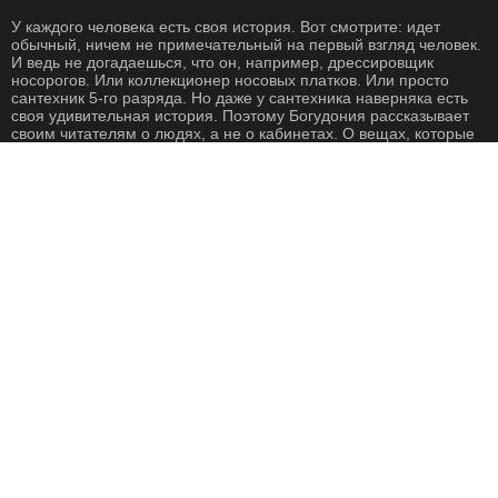
У каждого человека есть своя история. Вот смотрите: идет
обычный, ничем не примечательный на первый взгляд человек.
И ведь не догадаешься, что он, например, дрессировщик
носорогов. Или коллекционер носовых платков. Или просто
сантехник 5-го разряда. Но даже у сантехника наверняка есть
своя удивительная история. Поэтому Богудония рассказывает
своим читателям о людях, а не о кабинетах. О вещах, которые
происходят с нами каждый день. О жизни, одним словом. Жизнь
- штука крайне интересная, если внимательно присмотреться.
Особенно жизнь на Богудонии.
РЕДАКЦИЯ
РЕКЛАМА
Написать письмо
О рекламе
ГЕОГРАФИЯ