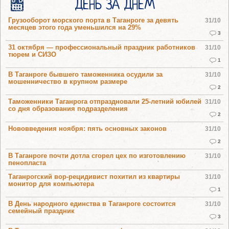
ДЕНЬ ЗА ДНЕМ
Грузооборот морского порта в Таганроге за девять
31/10
месяцев этого года уменьшился на 29%
3
31 октября — профессиональный праздник работников
31/10
тюрем и СИЗО
1
В Таганроге бывшего таможенника осудили за
31/10
мошенничество в крупном размере
2
Таможенники Таганрога отпраздновали 25-летний юбилей
31/10
со дня образования подразделения
2
Нововведения ноября: пять основных законов
31/10
2
В Таганроге почти дотла сгорел цех по изготовлению
31/10
пенопласта
Таганрогский вор-рецидивист похитил из квартиры
31/10
монитор для компьютера
1
В День народного единства в Таганроге состоится
31/10
семейный праздник
3