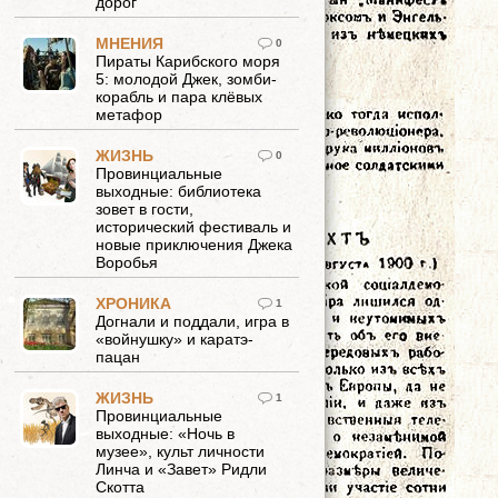
дорог
МНЕНИЯ
0
Пираты Карибского моря
5: молодой Джек, зомби-
корабль и пара клёвых
метафор
ЖИЗНЬ
0
Провинциальные
выходные: библиотека
зовет в гости,
исторический фестиваль и
новые приключения Джека
Воробья
ХРОНИКА
1
Догнали и поддали, игра в
«войнушку» и каратэ-
пацан
ЖИЗНЬ
1
Провинциальные
выходные: «Ночь в
музее», культ личности
Линча и «Завет» Ридли
Скотта