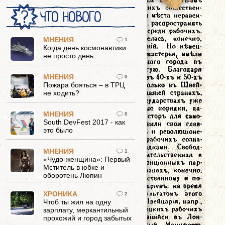
ЧТО НОВОГО
МНЕНИЯ
1
Когда день космонавтики
не просто день…
МНЕНИЯ
0
Пожара бояться – в ТРЦ
не ходить?
МНЕНИЯ
0
South DevFest 2017 - как
это было
МНЕНИЯ
1
«Чудо-женщина»: Первый
Мститель в юбке и
оборотень Люпин
ХРОНИКА
2
Чтоб ты жил на одну
зарплату, меркантильный
прохожий и город забытых