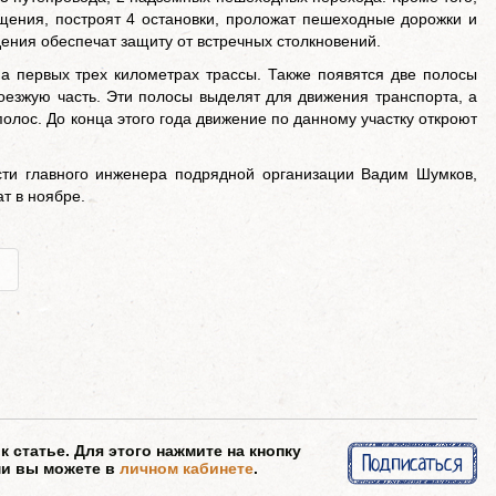
щения, построят 4 остановки, проложат пешеходные дорожки и
ения обеспечат защиту от встречных столкновений.
а первых трех километрах трассы. Также появятся две полосы
оезжую часть. Эти полосы выделят для движения транспорта, а
полос. До конца этого года движение по данному участку откроют
сти главного инженера подрядной организации Вадим Шумков,
т в ноябре.
и
 статье. Для этого нажмите на кнопку
Подписаться
ми вы можете в
личном кабинете
.