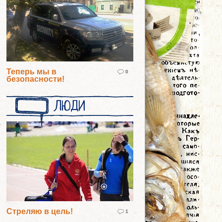
Теперь мы в
0
безопасности!
ЛЮДИ
Стреляю в цель!
1