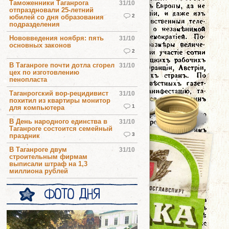
Таможенники Таганрога
31/10
отпраздновали 25-летний
2
юбилей со дня образования
подразделения
Нововведения ноября: пять
31/10
основных законов
2
В Таганроге почти дотла сгорел
31/10
цех по изготовлению
пенопласта
Таганрогский вор-рецидивист
31/10
похитил из квартиры монитор
1
для компьютера
В День народного единства в
31/10
Таганроге состоится семейный
3
праздник
В Таганроге двум
31/10
строительным фирмам
выписали штраф на 1,3
миллиона рублей
ФОТО ДНЯ