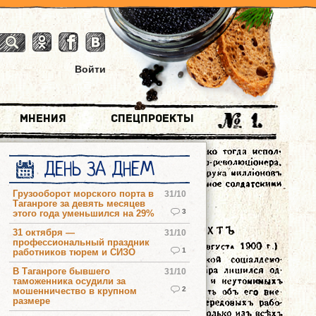
Войти
Мнения
Спецпроекты
ДЕНЬ ЗА ДНЕМ
Грузооборот морского порта в
31/10
Таганроге за девять месяцев
3
этого года уменьшился на 29%
31 октября —
31/10
профессиональный праздник
1
работников тюрем и СИЗО
В Таганроге бывшего
31/10
таможенника осудили за
2
мошенничество в крупном
размере