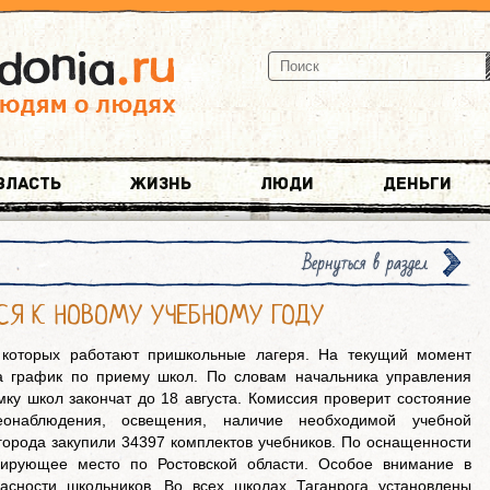
Власть
Жизнь
Люди
Деньги
Вернуться в раздел
ТСЯ К НОВОМУ УЧЕБНОМУ ГОДУ
в которых работают пришкольные лагеря. На текущий момент
а график по приему школ. По словам начальника управления
ку школ закончат до 18 августа. Комиссия проверит состояние
еонаблюдения, освещения, наличие необходимой учебной
 города закупили 34397 комплектов учебников. По оснащенности
дирующее место по Ростовской области. Особое внимание в
асности школьников. Во всех школах Таганрога установлены