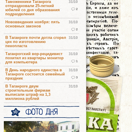
Таможенники Таганрога
31/10
отпраздновали 25-летний
2
юбилей со дня образования
подразделения
Нововведения ноября: пять
31/10
основных законов
2
В Таганроге почти дотла сгорел
31/10
цех по изготовлению
пенопласта
Таганрогский вор-рецидивист
31/10
похитил из квартиры монитор
1
для компьютера
В День народного единства в
31/10
Таганроге состоится семейный
3
праздник
В Таганроге двум
31/10
строительным фирмам
выписали штраф на 1,3
миллиона рублей
ФОТО ДНЯ