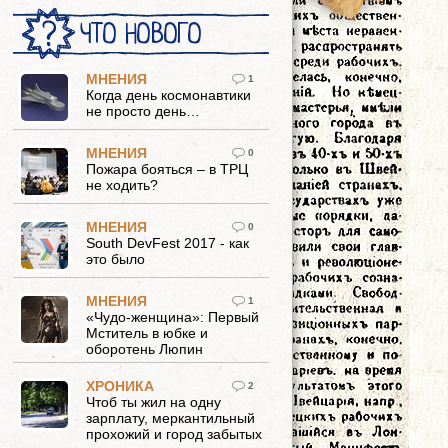
ЧТО НОВОГО
МНЕНИЯ
1
Когда день космонавтики
не просто день…
МНЕНИЯ
0
Пожара бояться – в ТРЦ
не ходить?
МНЕНИЯ
0
South DevFest 2017 - как
это было
МНЕНИЯ
1
«Чудо-женщина»: Первый
Мститель в юбке и
оборотень Люпин
ХРОНИКА
2
Чтоб ты жил на одну
зарплату, меркантильный
прохожий и город забытых