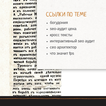
ССЫЛКИ ПО ТЕМЕ
богудония
seo-аудит цена
кросс тексты
интерактивный seo аудит
сео архитектор
что значит fps