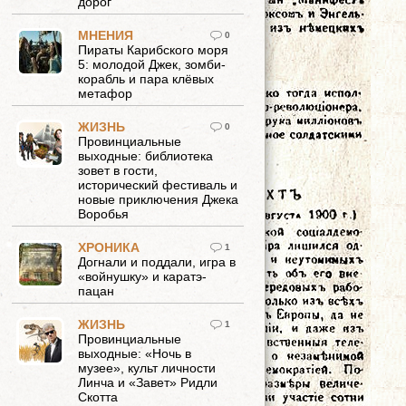
дорог
МНЕНИЯ
0
Пираты Карибского моря
5: молодой Джек, зомби-
корабль и пара клёвых
метафор
ЖИЗНЬ
0
Провинциальные
выходные: библиотека
зовет в гости,
исторический фестиваль и
новые приключения Джека
Воробья
ХРОНИКА
1
Догнали и поддали, игра в
«войнушку» и каратэ-
пацан
ЖИЗНЬ
1
Провинциальные
выходные: «Ночь в
музее», культ личности
Линча и «Завет» Ридли
Скотта