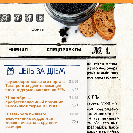
Войти
Мнения
Спецпроекты
ДЕНЬ ЗА ДНЕМ
Грузооборот морского порта в
31/10
Таганроге за девять месяцев
3
этого года уменьшился на 29%
31 октября —
31/10
профессиональный праздник
1
работников тюрем и СИЗО
В Таганроге бывшего
31/10
таможенника осудили за
2
мошенничество в крупном
размере