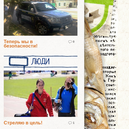
Теперь мы в
0
безопасности!
ЛЮДИ
Стреляю в цель!
1