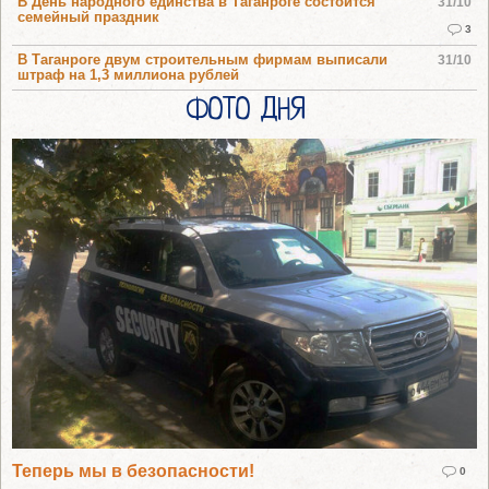
В День народного единства в Таганроге состоится
31/10
семейный праздник
3
В Таганроге двум строительным фирмам выписали
31/10
штраф на 1,3 миллиона рублей
ФОТО ДНЯ
Теперь мы в безопасности!
0