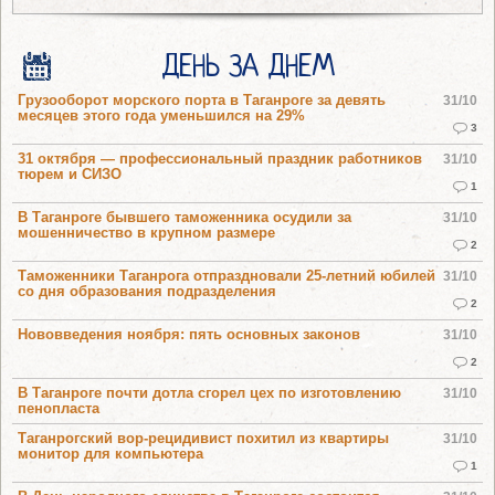
ДЕНЬ ЗА ДНЕМ
Грузооборот морского порта в Таганроге за девять
31/10
месяцев этого года уменьшился на 29%
3
31 октября — профессиональный праздник работников
31/10
тюрем и СИЗО
1
В Таганроге бывшего таможенника осудили за
31/10
мошенничество в крупном размере
2
Таможенники Таганрога отпраздновали 25-летний юбилей
31/10
со дня образования подразделения
2
Нововведения ноября: пять основных законов
31/10
2
В Таганроге почти дотла сгорел цех по изготовлению
31/10
пенопласта
Таганрогский вор-рецидивист похитил из квартиры
31/10
монитор для компьютера
1