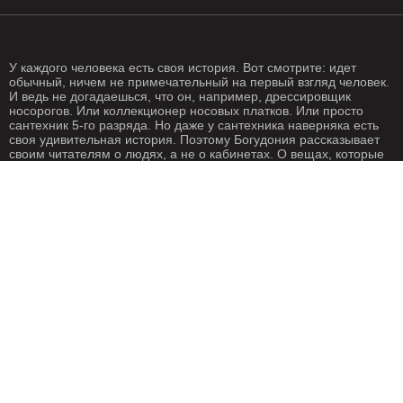
У каждого человека есть своя история. Вот смотрите: идет
обычный, ничем не примечательный на первый взгляд человек.
И ведь не догадаешься, что он, например, дрессировщик
носорогов. Или коллекционер носовых платков. Или просто
сантехник 5-го разряда. Но даже у сантехника наверняка есть
своя удивительная история. Поэтому Богудония рассказывает
своим читателям о людях, а не о кабинетах. О вещах, которые
происходят с нами каждый день. О жизни, одним словом. Жизнь
- штука крайне интересная, если внимательно присмотреться.
Особенно жизнь на Богудонии.
РЕДАКЦИЯ
РЕКЛАМА
Написать письмо
О рекламе