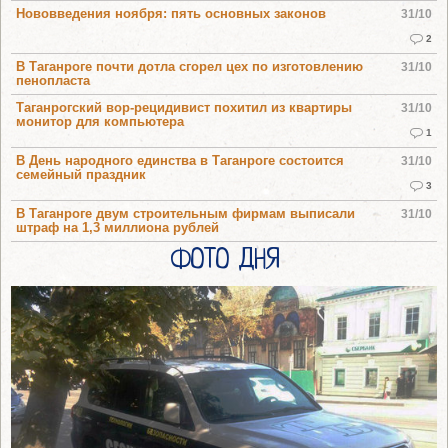
Нововведения ноября: пять основных законов
31/10
2
В Таганроге почти дотла сгорел цех по изготовлению
31/10
пенопласта
Таганрогский вор-рецидивист похитил из квартиры
31/10
монитор для компьютера
1
В День народного единства в Таганроге состоится
31/10
семейный праздник
3
В Таганроге двум строительным фирмам выписали
31/10
штраф на 1,3 миллиона рублей
ФОТО ДНЯ