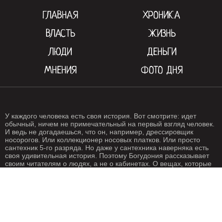
ГЛАВНАЯ
ХРОНИКА
ВЛАСТЬ
ЖИЗНЬ
ЛЮДИ
ДЕНЬГИ
МНЕНИЯ
ФОТО ДНЯ
У каждого человека есть своя история. Вот смотрите: идет
обычный, ничем не примечательный на первый взгляд человек.
И ведь не догадаешься, что он, например, дрессировщик
носорогов. Или коллекционер носовых платков. Или просто
сантехник 5-го разряда. Но даже у сантехника наверняка есть
своя удивительная история. Поэтому Богудония рассказывает
своим читателям о людях, а не о кабинетах. О вещах, которые
происходят с нами каждый день. О жизни, одним словом. Жизнь
- штука крайне интересная, если внимательно присмотреться.
Особенно жизнь на Богудонии.