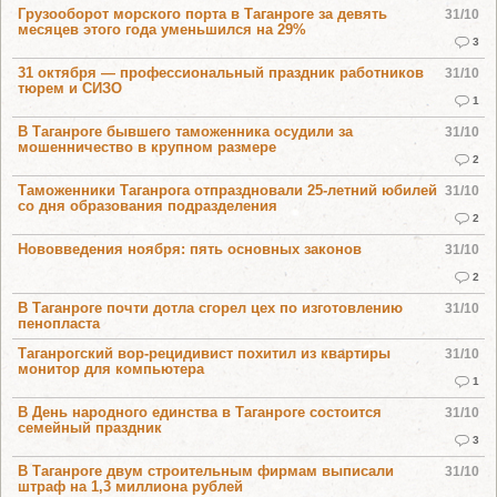
Грузооборот морского порта в Таганроге за девять
31/10
месяцев этого года уменьшился на 29%
3
31 октября — профессиональный праздник работников
31/10
тюрем и СИЗО
1
В Таганроге бывшего таможенника осудили за
31/10
мошенничество в крупном размере
2
Таможенники Таганрога отпраздновали 25-летний юбилей
31/10
со дня образования подразделения
2
Нововведения ноября: пять основных законов
31/10
2
В Таганроге почти дотла сгорел цех по изготовлению
31/10
пенопласта
Таганрогский вор-рецидивист похитил из квартиры
31/10
монитор для компьютера
1
В День народного единства в Таганроге состоится
31/10
семейный праздник
3
В Таганроге двум строительным фирмам выписали
31/10
штраф на 1,3 миллиона рублей