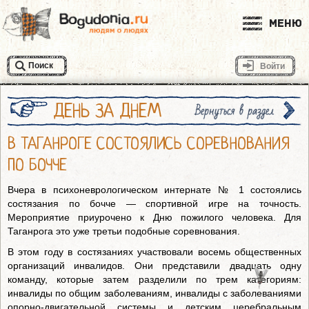
Меню
Поиск
Войти
ДЕНЬ ЗА ДНЕМ
Вернуться в раздел
В ТАГАНРОГЕ СОСТОЯЛИСЬ СОРЕВНОВАНИЯ
ПО БОЧЧЕ
Вчера в психоневрологическом интернате № 1 состоялись
состязания по бочче — спортивной игре на точность.
Мероприятие приурочено к Дню пожилого человека. Для
Таганрога это уже третьи подобные соревнования.
В этом году в состязаниях участвовали восемь общественных
организаций инвалидов. Они представили двадцать одну
команду, которые затем разделили по трем категориям:
инвалиды по общим заболеваниям, инвалиды с заболеваниями
опорно-двигательной системы и детским церебральным