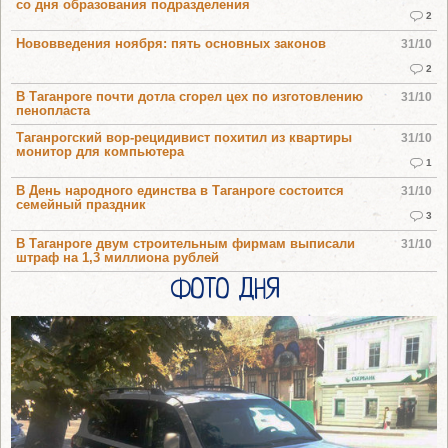
со дня образования подразделения
2
Нововведения ноября: пять основных законов
31/10
2
В Таганроге почти дотла сгорел цех по изготовлению
31/10
пенопласта
Таганрогский вор-рецидивист похитил из квартиры
31/10
монитор для компьютера
1
В День народного единства в Таганроге состоится
31/10
семейный праздник
3
В Таганроге двум строительным фирмам выписали
31/10
штраф на 1,3 миллиона рублей
ФОТО ДНЯ