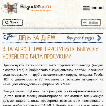
Меню
Поиск
Войти
ДЕНЬ ЗА ДНЕМ
Вернуться в раздел
В ТАГАНРОГЕ ТМК ПРИСТУПИЛ К ВЫПУСКУ
НОВЕЙШЕГО ВИДА ПРОДУКЦИИ
Пресс-служба Таганрогского металлургического завода (входит
в состав ТМК) анонсировала выпуск опытной партии новейшего
вида продукции — труб с высаженными наружу концами. Трубы
НКТ с диаметром в 73 миллиметра успешно высадили на
немецком оборудовании фирмы SMS Meer.
Специалисты трубной лаборатории инженерно-технического
центра целый месяц анализировали нормативно-техническую
документацию, а также проверяли, возможно ли изготавливать
такие трубы на заводе ТАГМЕТ. Кроме того, они подготовили