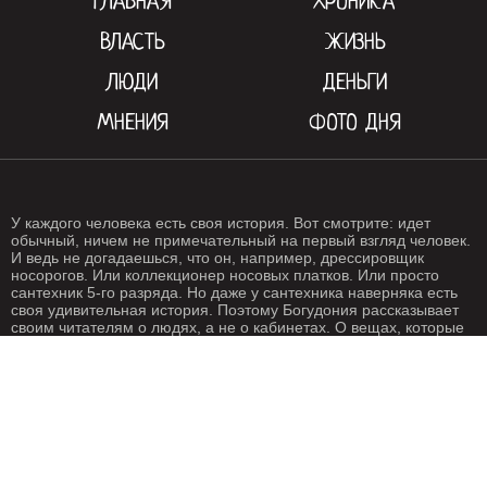
ГЛАВНАЯ
ХРОНИКА
ВЛАСТЬ
ЖИЗНЬ
ЛЮДИ
ДЕНЬГИ
МНЕНИЯ
ФОТО ДНЯ
У каждого человека есть своя история. Вот смотрите: идет
обычный, ничем не примечательный на первый взгляд человек.
И ведь не догадаешься, что он, например, дрессировщик
носорогов. Или коллекционер носовых платков. Или просто
сантехник 5-го разряда. Но даже у сантехника наверняка есть
своя удивительная история. Поэтому Богудония рассказывает
своим читателям о людях, а не о кабинетах. О вещах, которые
происходят с нами каждый день. О жизни, одним словом. Жизнь
- штука крайне интересная, если внимательно присмотреться.
Особенно жизнь на Богудонии.