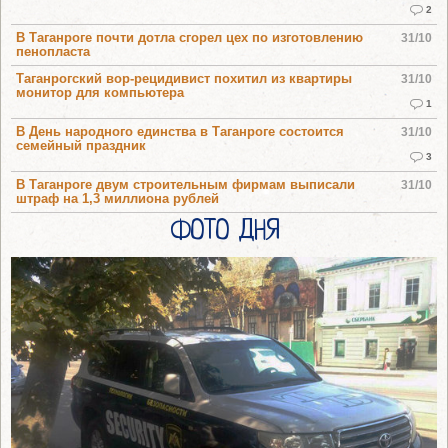
2
В Таганроге почти дотла сгорел цех по изготовлению
31/10
пенопласта
Таганрогский вор-рецидивист похитил из квартиры
31/10
монитор для компьютера
1
В День народного единства в Таганроге состоится
31/10
семейный праздник
3
В Таганроге двум строительным фирмам выписали
31/10
штраф на 1,3 миллиона рублей
ФОТО ДНЯ