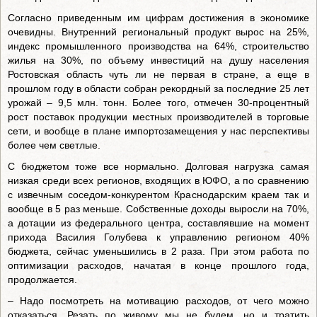
Согласно приведенным им цифрам достижения в экономике
очевидны. Внутренний региональный продукт вырос на 25%,
индекс промышленного производства на 64%, строительство
жилья на 30%, по объему инвестиций на душу населения
Ростовская область чуть ли не первая в стране, а еще в
прошлом году в области собран рекордный за последние 25 лет
урожай – 9,5 млн. тонн. Более того, отмечен 30-процентный
рост поставок продукции местных производителей в торговые
сети, и вообще в плане импортозамещения у нас перспективы
более чем светлые.
С бюджетом тоже все нормально. Долговая нагрузка самая
низкая среди всех регионов, входящих в ЮФО, а по сравнению
с извечным соседом-конкурентом Краснодарским краем так и
вообще в 5 раз меньше. Собственные доходы выросли на 70%,
а дотации из федерального центра, составлявшие на момент
прихода Василия Голубева к управлению регионом 40%
бюджета, сейчас уменьшились в 2 раза. При этом работа по
оптимизации расходов, начатая в конце прошлого года,
продолжается.
– Надо посмотреть на мотивацию расходов, от чего можно
отказаться. Резать по живому мы не будем, но и тратить