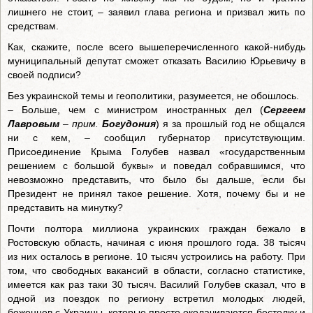
лишнего не стоит, – заявил глава региона и призвал жить по
средствам.
Как, скажите, после всего вышеперечисленного какой-нибудь
муниципальный депутат сможет отказать Василию Юрьевичу в
своей подписи?
Без украинской темы и геополитики, разумеется, не обошлось.
– Больше, чем с министром иностранных дел (
Сергеем
Лавровым
– прим.
Богудония
) я за прошлый год не общался
ни с кем, – сообщил губернатор присутствующим.
Присоединение Крыма Голубев назвал «государственным
решением с большой буквы» и поведал собравшимся, что
невозможно представить, что было бы дальше, если бы
Президент не принял такое решение. Хотя, почему бы и не
представить на минутку?
Почти полтора миллиона украинских граждан бежало в
Ростовскую область, начиная с июня прошлого года. 38 тысяч
из них осталось в регионе. 10 тысяч устроились на работу. При
том, что свободных вакансий в области, согласно статистике,
имеется как раз таки 30 тысяч. Василий Голубев сказал, что в
одной из поездок по региону встретил молодых людей,
беженцев с Украины, которые просто околачиваются бестолку и