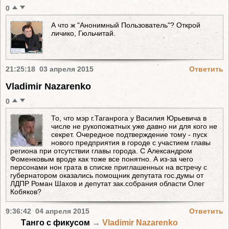
0
А что ж "Анонимный Пользователь"? Открой
личико, Гюльчитай.
21:25:18 03 апреля 2015
Ответить
Vladimir Nazarenko
0
То, что мэр г.Таганрога у Василия Юрьевича в
числе не рукопожатных уже давно ни для кого не
секрет. Очередное подтверждение тому - пуск
нового предприятия в городе с участием главы
региона при отсутствии главы города. С Александром
Фоменковым вроде как тоже все понятно. А из-за чего
персонами нон грата в списке приглашенных на встречу с
губернатором оказались помощник депутата гос.думы от
ЛДПР Роман Шахов и депутат зак.собрания области Олег
Кобяков?
9:36:42 04 апреля 2015
Ответить
Танго с фикусом
→
Vladimir Nazarenko