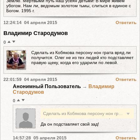
Землю. Мертвыми путь наш усеян детьми! В мире живем
убогом. Нам ли, ведомым золотом тьмы, слиться в единое с
Богом. 1995 г.
12:24:14 04 апреля 2015
Ответить
Владимир Стародумов
0
Сделать из Кобякова персону нон грата вряд ли
получится. Олег не из тех людей кто подставляет
правую щеку, когда его ударили по левой.
22:01:59 04 апреля 2015
Ответить
Анонимный Пользователь
→
Владимир
Стародумов
0
Сделать из Кобякова персону нон грата вряд ли получится. Олег не из тех людей кто подставляет правую щеку, когда его ударили по левой.
Да он подставляет свой зад!
14:57:28 05 апреля 2015
Ответить