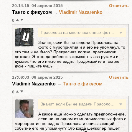
20:14:15 04 апреля 2015
Ответить
Танго с фикусом
→
Vladimir Nazarenko
0
Прасолова на многочисленных фото с данного мероприятия я не увидел, О его присутствии на данном мероприятии в вашем материале не упоминается. И какой вывод следует из этого? К тому же и грамматика у вас хромает. Фраза: "Вы, Владимир, как всегда чушь пишите" имеет смысл призыва. И как же на него следует реагировать?
Значит, если Вы не видели Прасолова на
фото с муроприятия и я его не упомянул, то
его там и не было? Прекрасная логика, практически
детская. Это когда ребенок закрывает глаза руками и
думает, что его никто не видит. Продолжайте в том же
духе - пишите чушь.
17:06:03 06 апреля 2015
Ответить
Vladimir Nazarenko
→
Танго с фикусом
0
Значит, если Вы не видели Прасолова на фото с муроприятия и я его не упомянул, то его там и не было? Прекрасная логика, практически детская. Это когда ребенок закрывает глаза руками и думает, что его никто не видит. Продолжайте в том же духе - пишите чушь.
А какое еще можно сделать предположение,
если ни на одном из многочисленных фото с
мероприятия не видно Прасолова и описывающий
событие его не упомянул? Это когда шелкопер пишет