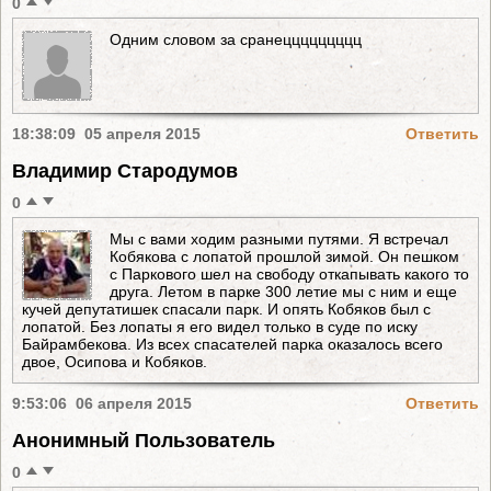
0
Одним словом за сранеццццццццц
18:38:09 05 апреля 2015
Ответить
Владимир Стародумов
0
Мы с вами ходим разными путями. Я встречал
Кобякова с лопатой прошлой зимой. Он пешком
с Паркового шел на свободу откапывать какого то
друга. Летом в парке 300 летие мы с ним и еще
кучей депутатишек спасали парк. И опять Кобяков был с
лопатой. Без лопаты я его видел только в суде по иску
Байрамбекова. Из всех спасателей парка оказалось всего
двое, Осипова и Кобяков.
9:53:06 06 апреля 2015
Ответить
Анонимный Пользователь
0