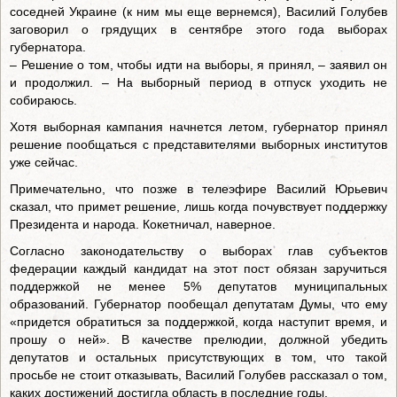
соседней Украине (к ним мы еще вернемся), Василий Голубев
заговорил о грядущих в сентябре этого года выборах
губернатора.
– Решение о том, чтобы идти на выборы, я принял, – заявил он
и продолжил. – На выборный период в отпуск уходить не
собираюсь.
Хотя выборная кампания начнется летом, губернатор принял
решение пообщаться с представителями выборных институтов
уже сейчас.
Примечательно, что позже в телеэфире Василий Юрьевич
сказал, что примет решение, лишь когда почувствует поддержку
Президента и народа. Кокетничал, наверное.
Согласно законодательству о выборах глав субъектов
федерации каждый кандидат на этот пост обязан заручиться
поддержкой не менее 5% депутатов муниципальных
образований. Губернатор пообещал депутатам Думы, что ему
«придется обратиться за поддержкой, когда наступит время, и
прошу о ней». В качестве прелюдии, должной убедить
депутатов и остальных присутствующих в том, что такой
просьбе не стоит отказывать, Василий Голубев рассказал о том,
каких достижений достигла область в последние годы.