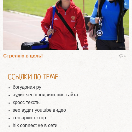
Стреляю в цель!
1
ССЫЛКИ ПО ТЕМЕ
богудония ру
аудит seo продвижения сайта
кросс тексты
seo аудит youtube видео
сео архитектор
hik connect не в сети