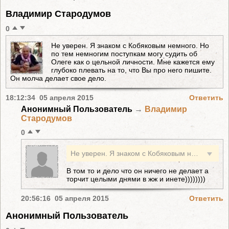
Владимир Стародумов
0
Не уверен. Я знаком с Кобяковым немного. Но
по тем немногим поступкам могу судить об
Олеге как о цельной личности. Мне кажется ему
глубоко плевать на то, что Вы про него пишите.
Он молча делает свое дело.
18:12:34 05 апреля 2015
Ответить
Анонимный Пользователь
→
Владимир
Стародумов
0
Не уверен. Я знаком с Кобяковым немного. Но по тем немногим поступкам могу судить об Олеге как о цельной личности. Мне кажется ему глубоко плевать на то, что Вы про него пишите. Он молча делает свое дело.
В том то и дело что он ничего не делает а
торчит целыми днями в жж и инете))))))))
20:56:16 05 апреля 2015
Ответить
Анонимный Пользователь