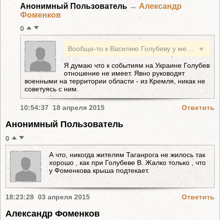
Анонимный Пользователь
→
Александр
Фоменков
0
Вообще-то к Василию Голубеву у меня есть претензии личного характера. Рано или поздно я их ему публично выскажу. А вот голосовать в сентябре (если буду ещё здесь жить) я пойду за него. Более года Ростовская область несёт на себе бремя, связанное со всем тем, что происходило и происходит на Востоке Украины в Новороссии. Как глава приграничной с этими территориями области Василий Юрьевич достойно себя здесь проявил. На сегодняшней день это главный показатель его работы. В другое время я иными критериями о нём бы судил. P.S. А почему бы и не воспользоваться подвернувшейся возможностью (100% этот материал и комментарии к нему Голубеву покажут) и не спросить тут у самого Василия Юрьевича: - А куда делись, скажите мне, пожалуйста, около 50-ти из 57-ти миллионов рублей, выделенных правительством Азербайджана на реконструкцию Самбекского мемориала Славы? И почему это Вы лично способствовали тому, что меня выдавили из проекта Аркадия Дворковича "Прорыв Миус-фронта", после того, как я стал задавать эти вопросы то одним из Ваших и азербайджанских чиновников, то другим; а затем травлю на меня устроили, вплоть до попытки возбудить против меня уголовное дело с целью засадить в тюрьму? Слушайте, я свою честно заработанную пятнашку уже отсидел. Хватит. Не моя очередь...
Я думаю что к событиям на Украине Голубев
отношение не имеет. Явно руководят
военными на территории области - из Кремля, никак не
советуясь с ним.
10:54:37 18 апреля 2015
Ответить
Анонимный Пользователь
0
А что, никогда жителям Таганрога не жилось так
хорошо , как при Голубеве В. Жалко только , что
у Фоменкова крыша подтекает.
18:23:28 03 апреля 2015
Ответить
Александр Фоменков