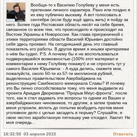
Вообще-то к Василию Голубеву у меня есть
претензии личного характера. Рано или поздно я
их ему публично выскажу. А вот голосовать в
сентябре (если буду ещё здесь жить) я пойду за
него. Более года Ростовская область несёт на себе бремя,
связанное со всем тем, что происходило и происходит на
Востоке Украины в Новороссии. Как глава приграничной с
этими территориями области Василий Юрьевич достойно
себя здесь проявил. На сегодняшней день это главный
показатель его работы. В другое время я иными критериями
о нём бы судил. P.S. А почему бы и не воспользоваться
подвернувшейся возможностью (100% этот материал и
комментарии к нему Голубеву покажут) и не спросить тут у
самого Василия Юрьевича: - А куда делись, скажите мне,
пожалуйста, около 50-ти из 57-ти миллионов рублей,
выделенных правительством Азербайджана на
реконструкцию Самбекского мемориала Славы? И почему
это Вы лично способствовали тому, что меня выдавили из
проекта Аркадия Дворковича "Прорыв Миус-фронта", после
того, как я стал задавать эти вопросы то одним из Ваших и
азербайджанских чиновников, то другим; а затем травлю на
меня устроили, вплоть до попытки возбудить против меня
уголовное дело с целью засадить в тюрьму? Слушайте, я
свою честно заработанную пятнашку уже отсидел. Хватит. Не
моя очередь...
16:32:50 03 апреля 2015
Ответить