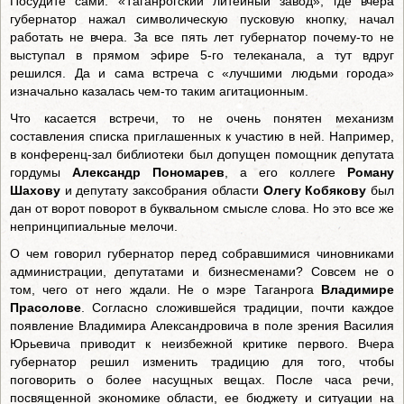
Посудите сами. «Таганрогский литейный завод», где вчера
губернатор нажал символическую пусковую кнопку, начал
работать не вчера. За все пять лет губернатор почему-то не
выступал в прямом эфире 5-го телеканала, а тут вдруг
решился. Да и сама встреча с «лучшими людьми города»
изначально казалась чем-то таким агитационным.
Что касается встречи, то не очень понятен механизм
составления списка приглашенных к участию в ней. Например,
в конференц-зал библиотеки был допущен помощник депутата
гордумы
Александр Пономарев
, а его коллеге
Роману
Шахову
и депутату заксобрания области
Олегу Кобякову
был
дан от ворот поворот в буквальном смысле слова. Но это все же
непринципиальные мелочи.
О чем говорил губернатор перед собравшимися чиновниками
администрации, депутатами и бизнесменами? Совсем не о
том, чего от него ждали. Не о мэре Таганрога
Владимире
Прасолове
. Согласно сложившейся традиции, почти каждое
появление Владимира Александровича в поле зрения Василия
Юрьевича приводит к неизбежной критике первого. Вчера
губернатор решил изменить традицию для того, чтобы
поговорить о более насущных вещах. После часа речи,
посвященной экономике области, ее бюджету и ситуации на