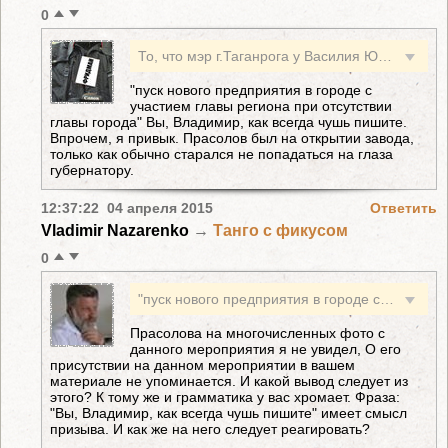
0
То, что мэр г.Таганрога у Василия Юрьевича в числе не рукопожатных уже давно ни для кого не секрет. Очередное подтверждение тому - пуск нового предприятия в городе с участием главы региона при отсутствии главы города. С Александром Фоменковым вроде как тоже все понятно. А из-за чего персонами нон грата в списке приглашенных на встречу с губернатором оказались помощник депутата гос.думы от ЛДПР Роман Шахов и депутат зак.собрания области Олег Кобяков?
"пуск нового предприятия в городе с
участием главы региона при отсутствии
главы города" Вы, Владимир, как всегда чушь пишите.
Впрочем, я привык. Прасолов был на открытии завода,
только как обычно старался не попадаться на глаза
губернатору.
12:37:22 04 апреля 2015
Ответить
Vladimir Nazarenko
→
Танго с фикусом
0
"пуск нового предприятия в городе с участием главы региона при отсутствии главы города" Вы, Владимир, как всегда чушь пишите. Впрочем, я привык. Прасолов был на открытии завода, только как обычно старался не попадаться на глаза губернатору.
Прасолова на многочисленных фото с
данного мероприятия я не увидел, О его
присутствии на данном мероприятии в вашем
материале не упоминается. И какой вывод следует из
этого? К тому же и грамматика у вас хромает. Фраза:
"Вы, Владимир, как всегда чушь пишите" имеет смысл
призыва. И как же на него следует реагировать?