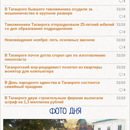
1
В Таганроге бывшего таможенника осудили за
31/10
мошенничество в крупном размере
2
Таможенники Таганрога отпраздновали 25-летний юбилей
31/10
со дня образования подразделения
2
Нововведения ноября: пять основных законов
31/10
2
В Таганроге почти дотла сгорел цех по изготовлению
31/10
пенопласта
Таганрогский вор-рецидивист похитил из квартиры
31/10
монитор для компьютера
1
В День народного единства в Таганроге состоится
31/10
семейный праздник
3
В Таганроге двум строительным фирмам выписали
31/10
штраф на 1,3 миллиона рублей
ФОТО ДНЯ