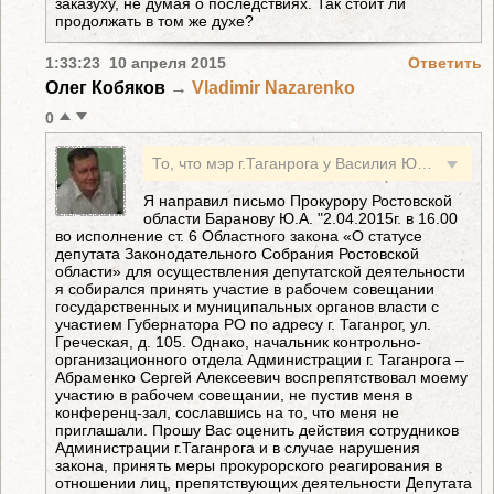
заказуху, не думая о последствиях. Так стоит ли
продолжать в том же духе?
1:33:23 10 апреля 2015
Ответить
Олег Кобяков
→
Vladimir Nazarenko
0
То, что мэр г.Таганрога у Василия Юрьевича в числе не рукопожатных уже давно ни для кого не секрет. Очередное подтверждение тому - пуск нового предприятия в городе с участием главы региона при отсутствии главы города. С Александром Фоменковым вроде как тоже все понятно. А из-за чего персонами нон грата в списке приглашенных на встречу с губернатором оказались помощник депутата гос.думы от ЛДПР Роман Шахов и депутат зак.собрания области Олег Кобяков?
Я направил письмо Прокурору Ростовской
области Баранову Ю.А. "2.04.2015г. в 16.00
во исполнение ст. 6 Областного закона «О статусе
депутата Законодательного Собрания Ростовской
области» для осуществления депутатской деятельности
я собирался принять участие в рабочем совещании
государственных и муниципальных органов власти с
участием Губернатора РО по адресу г. Таганрог, ул.
Греческая, д. 105. Однако, начальник контрольно-
организационного отдела Администрации г. Таганрога –
Абраменко Сергей Алексеевич воспрепятствовал моему
участию в рабочем совещании, не пустив меня в
конференц-зал, сославшись на то, что меня не
приглашали. Прошу Вас оценить действия сотрудников
Администрации г.Таганрога и в случае нарушения
закона, принять меры прокурорского реагирования в
отношении лиц, препятствующих деятельности Депутата