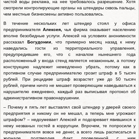
чистой воды реклама, на нее требовалось разрешение. Хотя
смотрели контролирующие органы на штендеры сквозь пальцы,
чем местные бизнесмены активно пользовались.
В течение нескольких лет штендер стоял у офиса
предпринимателя
Алексея,
чья фирма оказывает населению
вполне безобидные услуги. Алексей на условиях анонимности
рассказал
Богудонии
, что примерно месяц назад к нему
наведались гости из территориального управления,
предупредившие его, что с началом нынешнего года
расположенный у входа стенд является незаконным, а потому
конструкцию надлежит немедленно убрать, потому как в
противном случае предпринимателю грозит штраф в 5 тысяч
рублей. При рецидиве штраф возрастет уже до 50 тысяч
рублей, причем ничто не мешает проверяющим наведываться к
нарушителю ежедневно, каждый раз выписывая протокол об
административном правонарушении.
– Почему я пять лет выставлял свой штендер у дверей своего
предприятия и никому он не мешал, а теперь мне угрожают
штрафом? – недоумевает Алексей и подозревает явившихся к
нему незваных гостей в коррупции. Впрочем, те попросили у
предпринимателя вовсе не денег, а всего лишь расписаться в
журнале, подтвердив факт проведенной с ним