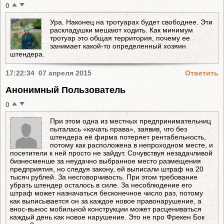
0
Ура. Наконец на тротуарах будет свободнее. Эти
раскладушки мешают ходить. Как минимум
тротуар это общая территория, почему ее
занимает какой-то определенный хозяин
штендера.
17:22:34 07 апреля 2015
Ответить
Анонимный Пользователь
0
При этом одна из местных предпринимательниц
пыталась «качать права», заявив, что без
штендера её фирма потеряет рентабельность,
потому как расположена в непроходном месте, и
посетители к ней просто не зайдут. Сочувствуя незадачливой
бизнесменше за неудачно выбранное место размещения
предприятия, но следуя закону, ей выписали штраф на 20
тысяч рублей. За несговорчивость. При этом требование
убрать штендер осталось в силе. За несоблюдение его
штраф может назначаться бесконечное число раз, потому
как выписывается он за каждое новое правонарушение, а
внос-вынос мобильной конструкции может расцениваться
каждый день как новое нарушение. Это не про Фрекен Бок