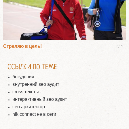
Стреляю в цель!
1
ССЫЛКИ ПО ТЕМЕ
богудония
внутренний seo аудит
cross тексты
интерактивный seo аудит
сео архитектор
hik connect не в сети