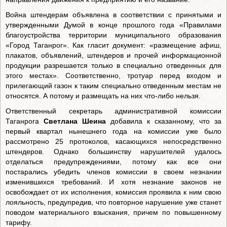
Война штендерам объявлена в соответствии с принятыми и
утвержденными Думой в конце прошлого года «Правилами
благоустройства территории муниципального образования
«Город Таганрог». Как гласит документ: «размещение афиш,
плакатов, объявлений, штендеров и прочей информационной
продукции разрешается только в специально отведенных для
этого местах». Соответственно, тротуар перед входом и
прилегающий газон к таким специально отведенным местам не
относятся. А потому и размещать на них что-либо нельзя.
Ответственный секретарь административной комиссии
Таганрога
Светлана Шеина
добавила к сказанному, что за
первый квартал нынешнего года на комиссии уже было
рассмотрено 25 протоколов, касающихся непосредственно
штендеров. Однако большинству нарушителей удалось
отделаться предупреждениями, потому как все они
постарались убедить членов комиссии в своем незнании
изменившихся требований. И хотя незнание законов не
освобождает от их исполнения, комиссия проявила к ним свою
лояльность, предупредив, что повторное нарушение уже станет
поводом материального взыскания, причем по повышенному
тарифу.