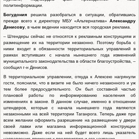
политинформации.
Богудония
решила разобраться в ситуации, обратившись
прежде всего к директору МБУ «Альтернатива»
Александру
Денисову
, в чьем ведении находится вся городская реклама.
– Штендеры сейчас не относятся к рекламным конструкциям и
размещение их на территории незаконно. Поэтому борьба с
ними входит в обязанности территориальных управлений в
рамках вступивших с начала нынешнего года изменений
муниципального законодательства в области благоустройства, –
сообщил г-н Денисов.
В территориальном управлении, откуда к Алексею нагрянули
гости, пояснили, что в визите не было ничего незаконного и уж
тем более предосудительного. Он был составной частью
плановой работы по информированию населения об
изменениях в законе. В данном случае, именно в отношении
штендеров, которые с начала нынешнего года являются
незаконными на всей территории Таганрога. Теперь даже при
всем желании оформить разрешение на размещение у двери
своей лавки или магазина информационной конструкции
невозможно. Даже если на ней будет всего лишь указатель
направления движения к предприятию и его название.