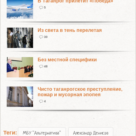
В Таганрог прилетит «Победа»
5
Из света в тень перелетая
30
Без местной специфики
48
Чисто таганрогское преступление,
пожар и мусорная эпопея
4
Теги:
МБУ "Альтернатива"
Александр Денисов