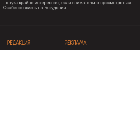
- штука крайне интересная, если внимательно присмотреться.
Особенно жизнь на Богудонии.
РЕДАКЦИЯ
РЕКЛАМА
Написать письмо
О рекламе
ГЕОГРАФИЯ
Геотеги
© 2026
Все права защищены. Любое использование материалов допускается только с