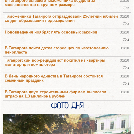
В Таганроге бывшего таможенника осудили за
31/10
мошенничество в крупном размере
2
Таможенники Таганрога отпраздновали 25-летний юбилей
31/10
со дня образования подразделения
2
Нововведения ноября: пять основных законов
31/10
2
В Таганроге почти дотла сгорел цех по изготовлению
31/10
пенопласта
Таганрогский вор-рецидивист похитил из квартиры
31/10
монитор для компьютера
1
В День народного единства в Таганроге состоится
31/10
семейный праздник
3
В Таганроге двум строительным фирмам выписали
31/10
штраф на 1,3 миллиона рублей
ФОТО ДНЯ