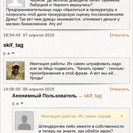
Черном. До могилы доводили легко! Времена
Лабуцкой и Черного вернулись?
Предпринимательнице надо обратиться в прокуратуру и
попросить чтоб дали прокурорскую оценку постановлениям
Думы! Так вот чем думцы занимаются: отнимают деньги у
мелких бизнесменов. Ату их!
18:54:43 07 апреля 2015
Ответить
skif_tag
0
Имитация работы. Их самих штрафовать надо
или за яйца подвесить. "Качать права" - сколько
пренебрежения в этой фразе. А вот мы ей...
Уроды!
14:06:00 08 апреля 2015
Ответить
Анонимный Пользователь
→
skif_tag
0
Имитация работы. Их самих штрафовать надо или за яйца подвесить. "Качать права" - сколько пренебрежения в этой фразе. А вот мы ей... Уроды!
Штендерочек либо имеете в собственности
и теперь не знаете, как обойти закон?