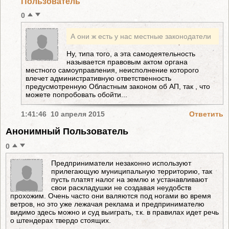
Пользователь
0
А они ж есть у нас местные законодатели
Ну, типа того, а эта самодеятельность
называется правовым актом органа
местного самоуправления, неисполнение которого
влечет административную ответственность
предусмотренную Областным законом об АП, так , что
можете попробовать обойти...
1:41:46 10 апреля 2015
Ответить
Анонимный Пользователь
0
Предприниматели незаконно используют
прилегающую муниципальную территорию, так
пусть платят налог на землю и устанавливают
свои раскладушки не создавая неудобств
прохожим. Очень часто они валяются под ногами во время
ветров, но это уже лежачая реклама и предпринимателю
видимо здесь можно и суд выиграть, т.к. в правилах идет речь
о штендерах твердо стоящих.