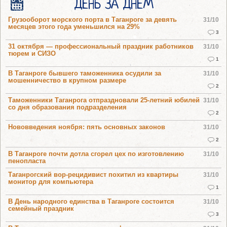
ДЕНЬ ЗА ДНЕМ
Грузооборот морского порта в Таганроге за девять
31/10
месяцев этого года уменьшился на 29%
3
31 октября — профессиональный праздник работников
31/10
тюрем и СИЗО
1
В Таганроге бывшего таможенника осудили за
31/10
мошенничество в крупном размере
2
Таможенники Таганрога отпраздновали 25-летний юбилей
31/10
со дня образования подразделения
2
Нововведения ноября: пять основных законов
31/10
2
В Таганроге почти дотла сгорел цех по изготовлению
31/10
пенопласта
Таганрогский вор-рецидивист похитил из квартиры
31/10
монитор для компьютера
1
В День народного единства в Таганроге состоится
31/10
семейный праздник
3