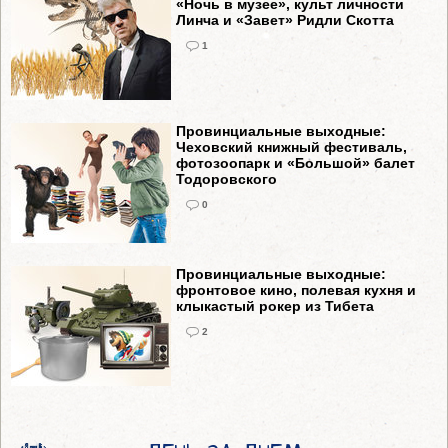
«Ночь в музее», культ личности
Линча и «Завет» Ридли Скотта
1
Провинциальные выходные:
Чеховский книжный фестиваль,
фотозоопарк и «Большой» балет
Тодоровского
0
Провинциальные выходные:
фронтовое кино, полевая кухня и
клыкастый рокер из Тибета
2