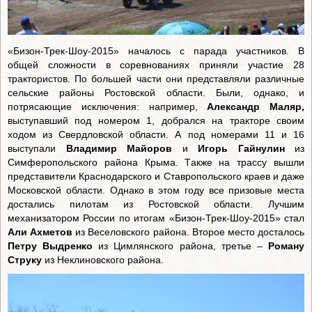
«Бизон-Трек-Шоу-2015» началось с парада участников. В
общей сложности в соревнованиях приняли участие 28
трактористов. По большей части они представляли различные
сельские районы Ростовской области. Были, однако, и
потрясающие исключения: например,
Александр Маляр,
выступавший под номером 1, добрался на тракторе своим
ходом из Свердловской области. А под номерами 11 и 16
выступали
Владимир Майоров
и
Игорь Гайнулин
из
Симферопольского района Крыма. Также на трассу вышли
представители Краснодарского и Ставропольского краев и даже
Московской области. Однако в этом году все призовые места
достались пилотам из Ростовской области. Лучшим
механизатором России по итогам «Бизон-Трек-Шоу-2015» стал
Али Ахметов
из Веселовского района. Второе место досталось
Петру Выдренко
из Цимлянского района, третье –
Роману
Струку
из Неклиновского района.