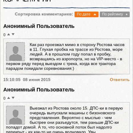
Сортировка комментариев:
По дате
По рейтингу
Анонимный Пользователь
0
Как раз проезжал мимо в сторону Ростова часов
в 11. Глухая пробка на трассе из Ростова, море
людей. А в прошлом году попал в пробку,
возвращаясь из аэропорта, но на VIP-место - в
первом ряду перед выездом с трека, когда все трактора
парадом покидали соревнования:)
15:10:05 08 июня 2015
Ответить
Анонимный Пользователь
0
Выезжал из Ростова около 15. ДПС-ки в первую
очередь выпускали машины с бизоновского
представления. Вероятно с мыслью - чем
быстрее они разъедутся, тем раньше ДПС-ки
попадот домой. А то, что основной поток был надолго
перекрыт - их как-то не очень волновало. Увы...