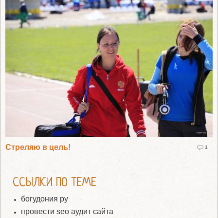
Стреляю в цель!
1
ССЫЛКИ ПО ТЕМЕ
богудония ру
провести seo аудит сайта