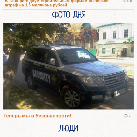
В Таганроге двум строительным фирмам выписали
31/10
штраф на 1,3 миллиона рублей
ФОТО ДНЯ
Теперь мы в безопасности!
0
ЛЮДИ