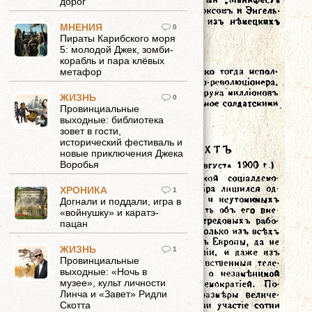
дорог
МНЕНИЯ
0
Пираты Карибского моря
5: молодой Джек, зомби-
корабль и пара клёвых
метафор
ЖИЗНЬ
0
Провинциальные
выходные: библиотека
зовет в гости,
исторический фестиваль и
новые приключения Джека
Воробья
ХРОНИКА
1
Догнали и поддали, игра в
«войнушку» и каратэ-
пацан
ЖИЗНЬ
1
Провинциальные
выходные: «Ночь в
музее», культ личности
Линча и «Завет» Ридли
Скотта