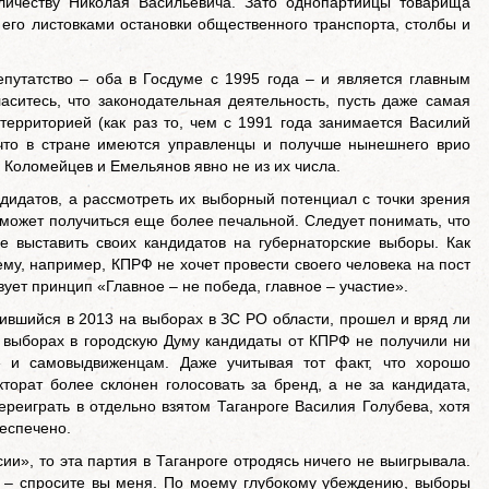
личеству Николая Васильевича. Зато однопартийцы товарища
 его листовками остановки общественного транспорта, столбы и
путатство – оба в Госдуме с 1995 года – и является главным
аситесь, что законодательная деятельность, пусть даже самая
 территорией (как раз то, чем с 1991 года занимается Василий
 что в стране имеются управленцы и получше нынешнего врио
а Коломейцев и Емельянов явно не из их числа.
ндидатов, а рассмотреть их выборный потенциал с точки зрения
 может получиться еще более печальной. Следует понимать, что
е выставить своих кандидатов на губернаторские выборы. Как
му, например, КПРФ не хочет провести своего человека на пост
вует принцип «Главное – не победа, главное – участие».
чившийся в 2013 на выборах в ЗС РО области, прошел и вряд ли
 выборах в городскую Думу кандидаты от КПРФ не получили ни
» и самовыдвиженцам. Даже учитывая тот факт, что хорошо
торат более склонен голосовать за бренд, а не за кандидата,
реиграть в отдельно взятом Таганроге Василия Голубева, хотя
беспечено.
ии», то эта партия в Таганроге отродясь ничего не выигрывала.
» – спросите вы меня. По моему глубокому убеждению, выборы