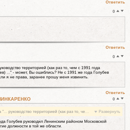
Ответить
0
Ответить
0
уководство территорией (как раз то, чем с 1991 года
в) ..." - может, Вы ошиблись? Не с 1991 же года Голубев
ли я не права, заранее прошу меня извинить.
Ответить
ШИНКАРЕНКО
0
АВТОРУ: Ваша цитата "... руководство территорией (как раз то, чем с 1991 года занимается Василий Голубев) ..." - может, Вы ошиблись? Не с 1991 же года Голубев руководит территорией? Если я не права, заранее прошу меня извинить.
ода Голубев руководил Ленинским районом Московской
гие должности в той же области.