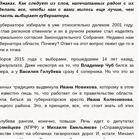
жаках. Как следует из слов, напечатанных рядом с их
делать все, чтобы нам с вами жилось еще лучше, чем
бласть выбирает губернатора.
губернатора избирали в уже относительно далеком 2001 году.
глав регионов отменили и их в ручном режиме стал наделять
ормального согласия Законодательного Собрания. Недавно нам
ернатора области. Почему? Ответ на этот вопрос лежит где-то в
и и точка.
ыборов 2015 года с выборами, прошедшими 14 лет назад,
результата. Даже несмотря на то, что
Владимир Чуб
бился за
лера, а у
Василия Голубева
сразу 4 соперника. Но что это за
ганных традициях выдвинула
Ивана Новикова
, которому в этом
известно лишь то, что работает он в правительстве области.
ила биться за губернаторское кресло
Ивана Колесникова
,
кого района. Это, в принципе, все, что стоит знать об этих
лубева рангом, конечно, повыше. Речь идет о депутатах
омейцеве
(КПРФ) и
Михаиле Емельянове
(«Справедливая
стве стоят на обочинах таганрогских дорог. И, кстати, Михаил