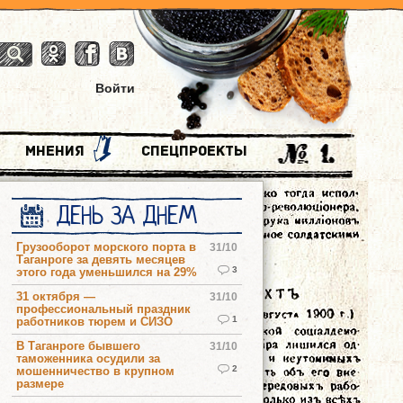
Войти
Мнения
Спецпроекты
ДЕНЬ ЗА ДНЕМ
Грузооборот морского порта в
31/10
Таганроге за девять месяцев
3
этого года уменьшился на 29%
31 октября —
31/10
профессиональный праздник
1
работников тюрем и СИЗО
В Таганроге бывшего
31/10
таможенника осудили за
2
мошенничество в крупном
размере