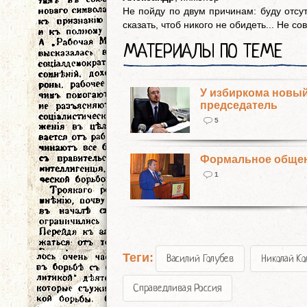
Не пойду по двум причинам: буду отсут
сказать, чтоб никого не обидеть... Не с
МАТЕРИАЛЫ ПО ТЕМЕ
У избиркома новы
председатель
5
Формальное обще
1
Теги:
Василий Голубев
Николай К
Справедливая Россия