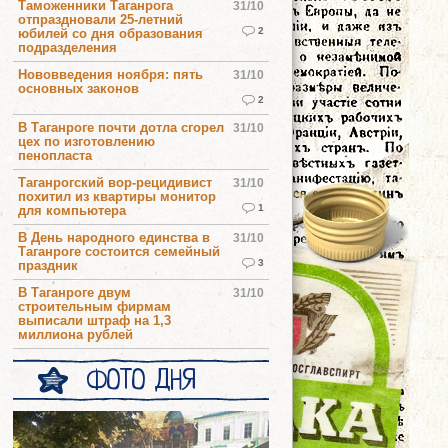
Таможенники Таганрога
31/10
отпраздновали 25-летний
2
юбилей со дня образования
подразделения
Нововведения ноября: пять
31/10
основных законов
2
В Таганроге почти дотла сгорел
31/10
цех по изготовлению
пенопласта
Таганрогский вор-рецидивист
31/10
похитил из квартиры монитор
1
для компьютера
В День народного единства в
31/10
Таганроге состоится семейный
3
праздник
В Таганроге двум
31/10
строительным фирмам
выписали штраф на 1,3
миллиона рублей
ФОТО ДНЯ