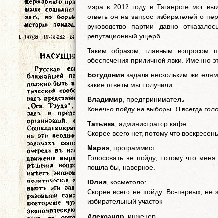
мэра в 2012 году в Таганроге мог вы
ответь он на запрос избирателей о пе
руководство партии давно отказало
репутационный ущерб.
Таким образом, главным вопросом п
обеспечения приличной явки. Именно эт
Богудония
задала нескольким жителям 
какие ответы мы получили.
Владимир
, предприниматель
Конечно пойду на выборы. Я всегда голо
Татьяна
, администратор кафе
Скорее всего нет, потому что воскресен
Мария
, программист
Голосовать не пойду, потому что меня
пошла бы, наверное.
Юлия
, косметолог
Скорее всего не пойду. Во-первых, не з
избирательный участок.
Александр
, инженер