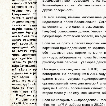
Васильевич явно превзошел по их ко
Коломейцева в ответ обильно заклеили
другие поверхности.
На мой взгляд, именно многолетнее де
недостатком обоих Васильевичей. Согл
качественная, это одно, а руководство
Голубев) совершенно другое. Уверен,
губернатора Ростовской области, но г-д
Если же не брать в расчет персоны ка
партийной принадлежности, то картина
обе парламентские партии не могли н
минимум, избиратель не понял бы, поче
руководителя региона. Тут скорее дейст
Очевидно, что звездный час КПРФ, слу
повторится. На прошедших в 2014 году
одного места, уступив «единороссам
организованный коммунистический элек
вряд ли Николай Коломейцев сможет пе
второе место у нас ему, мне кажется, о
Если же говорить о «Справедливой Росс
«Как же так?! А выборы мэра в 2012?