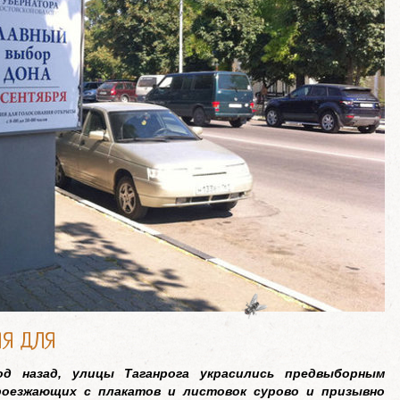
ИЯ ДЛЯ
од назад, улицы Таганрога украсились предвыборным
роезжающих с плакатов и листовок сурово и призывно