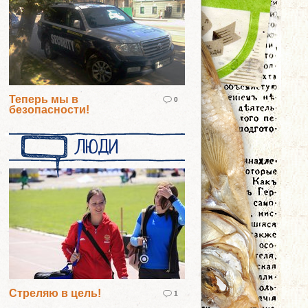
Теперь мы в
0
безопасности!
ЛЮДИ
Стреляю в цель!
1