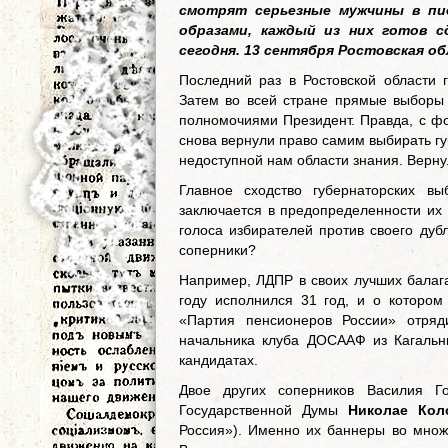
смотрят серьезные мужчины в пид
образами, каждый из них готов с
сегодня. 13 сентября Ростовская о
Последний раз в Ростовской области 
Затем во всей стране прямые выборы 
полномочиями Президент. Правда, с ф
снова вернули право самим выбирать губ
недоступной нам области знания. Вернул
Главное сходство губернаторских в
заключается в предопределенности их 
голоса избирателей против своего дуб
соперники?
Например, ЛДПР в своих лучших бала
году исполнился 31 год, и о котором 
«Партия пенсионеров России» отряд
начальника клуба ДОСААФ из Кагальниц
кандидатах.
Двое других соперников Василия Го
Государственной Думы
Николае Кол
Россия»). Именно их баннеры во множе