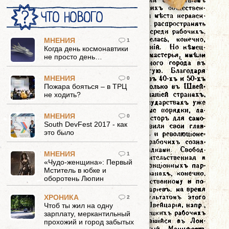
ЧТО НОВОГО
МНЕНИЯ
1
Когда день космонавтики
не просто день…
МНЕНИЯ
0
Пожара бояться – в ТРЦ
не ходить?
МНЕНИЯ
0
South DevFest 2017 - как
это было
МНЕНИЯ
1
«Чудо-женщина»: Первый
Мститель в юбке и
оборотень Люпин
ХРОНИКА
2
Чтоб ты жил на одну
зарплату, меркантильный
прохожий и город забытых