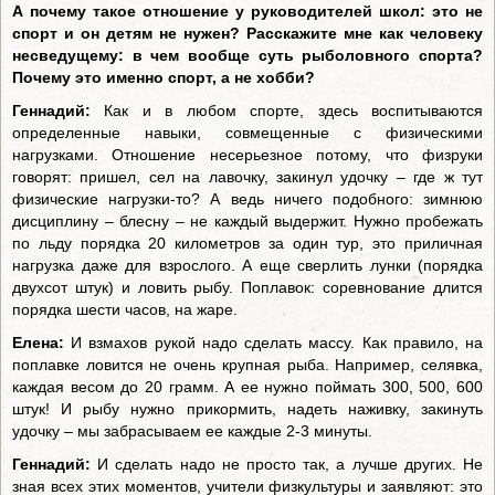
А почему такое отношение у руководителей школ: это не
спорт и он детям не нужен? Расскажите мне как человеку
несведущему: в чем вообще суть рыболовного спорта?
Почему это именно спорт, а не хобби?
Геннадий:
Как и в любом спорте, здесь воспитываются
определенные навыки, совмещенные с физическими
нагрузками. Отношение несерьезное потому, что физруки
говорят: пришел, сел на лавочку, закинул удочку – где ж тут
физические нагрузки-то? А ведь ничего подобного: зимнюю
дисциплину – блесну – не каждый выдержит. Нужно пробежать
по льду порядка 20 километров за один тур, это приличная
нагрузка даже для взрослого. А еще сверлить лунки (порядка
двухсот штук) и ловить рыбу. Поплавок: соревнование длится
порядка шести часов, на жаре.
Елена:
И взмахов рукой надо сделать массу. Как правило, на
поплавке ловится не очень крупная рыба. Например, селявка,
каждая весом до 20 грамм. А ее нужно поймать 300, 500, 600
штук! И рыбу нужно прикормить, надеть наживку, закинуть
удочку – мы забрасываем ее каждые 2-3 минуты.
Геннадий:
И сделать надо не просто так, а лучше других. Не
зная всех этих моментов, учители физкультуры и заявляют: это