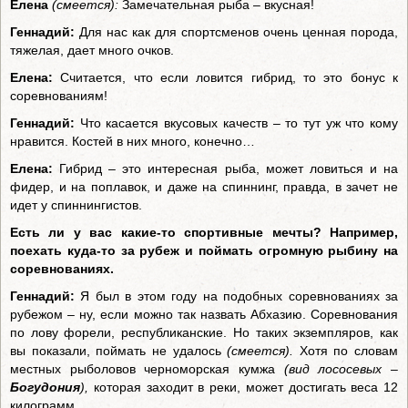
Елена
(смеется):
Замечательная рыба – вкусная!
Геннадий:
Для нас как для спортсменов очень ценная порода,
тяжелая, дает много очков.
Елена:
Считается, что если ловится гибрид, то это бонус к
соревнованиям!
Геннадий:
Что касается вкусовых качеств – то тут уж что кому
нравится. Костей в них много, конечно…
Елена:
Гибрид – это интересная рыба, может ловиться и на
фидер, и на поплавок, и даже на спиннинг, правда, в зачет не
идет у спиннингистов.
Есть ли у вас какие-то спортивные мечты? Например,
поехать куда-то за рубеж и поймать огромную рыбину на
соревнованиях.
Геннадий:
Я был в этом году на подобных соревнованиях за
рубежом – ну, если можно так назвать Абхазию. Соревнования
по лову форели, республиканские. Но таких экземпляров, как
вы показали, поймать не удалось
(смеется).
Хотя по словам
местных рыболовов черноморская кумжа
(вид лососевых –
Богудония
),
которая заходит в реки, может достигать веса 12
килограмм.