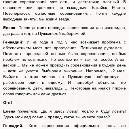
график соревнований уже есть, и достаточно плотный. В
основном они проходят по выходным. Батайск, Ростов,
Новочеркасск, областные соревнования… Почти каждые
выходные заняты, мы ездим везде.
Елена:
После детских проходят соревнования для инвалидов,
два раза в год, на Пушкинской набережной.
Геннадий:
И из года в год у нас возникает проблема с
обеспечением мест для проведения. Потихоньку ругаемся…
Помогает: прошедшей осенью было соревнование, особых
проблем не возникало. Но осенью их и так нет особо. А вот
весной… Мы не можем проводить соревнования в будний день
– дети же учатся. Выбираем выходные. Например, 1-2 мая.
Выйдите в этих числах на Пушкинскую набережную –
рыболовов один к одному. И попробуй объясни, что
соревнования, дети, инвалиды… Некоторые начинают плохие
слова говорить или даже драться.
Ого!
Елена
(смеется):
Да, я здесь ловил, ловлю и буду ловить!
Здесь мой дед ловил и прадед, какое вы имеете право?
Геннадий:
Хотя соревнования официальные, есть все