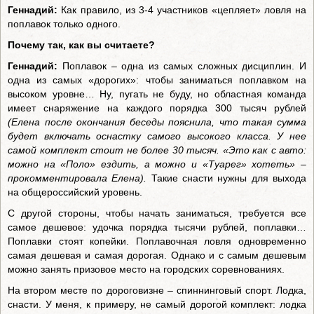
Геннадий:
Как правило, из 3-4 участников «цепляет» ловля на
поплавок только одного.
Почему так, как вы считаете?
Геннадий:
Поплавок – одна из самых сложных дисциплин. И
одна из самых «дорогих»: чтобы заниматься поплавком на
высоком уровне… Ну, пугать не буду, но областная команда
имеет снаряжение на каждого порядка 300 тысяч рублей
(Елена после окончания беседы пояснила, что такая сумма
будет включать оснастку самого высокого класса. У нее
самой комплект стоит не более 30 тысяч. «Это как с авто:
можно на «Поло» ездить, а можно и «Туарег» хотеть» –
прокомментировала Елена).
Такие снасти нужны для выхода
на общероссийский уровень.
С другой стороны, чтобы начать заниматься, требуется все
самое дешевое: удочка порядка тысячи рублей, поплавки…
Поплавки стоят копейки. Поплавочная ловля одновременно
самая дешевая и самая дорогая. Однако и с самым дешевым
можно занять призовое место на городских соревнованиях.
На втором месте по дороговизне – спиннинговый спорт. Лодка,
снасти. У меня, к примеру, не самый дорогой комплект: лодка