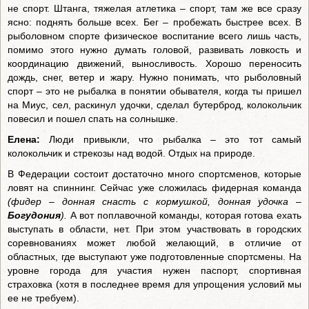
не спорт. Штанга, тяжелая атлетика – спорт, там же все сразу
ясно: поднять больше всех. Бег – пробежать быстрее всех. В
рыболовном спорте физическое воспитание всего лишь часть,
помимо этого нужно думать головой, развивать ловкость и
координацию движений, выносливость. Хорошо переносить
дождь, снег, ветер и жару. Нужно понимать, что рыболовный
спорт – это не рыбалка в понятии обывателя, когда ты пришел
на Миус, сел, раскинул удочки, сделал бутерброд, колокольчик
повесил и пошел спать на солнышке.
Елена:
Люди привыкли, что рыбалка – это тот самый
колокольчик и стрекозы над водой. Отдых на природе.
В Федерации состоит достаточно много спортсменов, которые
ловят на спиннинг. Сейчас уже сложилась фидерная команда
(фидер – донная снасть с кормушкой, донная удочка –
Богудония
).
А вот поплавочной команды, которая готова ехать
выступать в области, нет. При этом участвовать в городских
соревнованиях может любой желающий, в отличие от
областных, где выступают уже подготовленные спортсмены. На
уровне города для участия нужен паспорт, спортивная
страховка (хотя в последнее время для упрощения условий мы
ее не требуем).