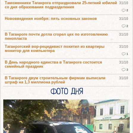
Таможенники Таганрога отпраздновали 25-летний юбилей
31/10
со дня образования подразделения
2
Нововведения ноября: пять основных законов
31/10
2
В Таганроге почти дотла сгорел цех по изготовлению
31/10
пенопласта
Таганрогский вор-рецидивист похитил из квартиры
31/10
монитор для компьютера
1
В День народного единства в Таганроге состоится
31/10
семейный праздник
3
В Таганроге двум строительным фирмам выписали
31/10
штраф на 1,3 миллиона рублей
ФОТО ДНЯ