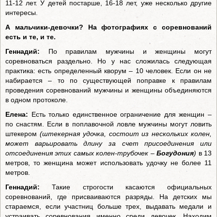
11-12 лет. У детей постарше, 16-18 лет, уже несколько другие
интересы.
А мальчики-девочки? На фотографиях с соревнований
есть и те, и те.
Геннадий:
По правилам мужчины и женщины могут
соревноваться раздельно. Но у нас сложилась следующая
практика: есть определенный кворум – 10 человек. Если он не
набирается – то по существующей поправке к правилам
проведения соревнований мужчины и женщины объединяются
в одном протоколе.
Елена:
Есть только единственное ограничение для женщин –
по снастям. Если в поплавочной ловле мужчины могут ловить
штекером
(штекерная удочка, состоит из нескольких колен,
может варьировать длину за счет присоединения или
отсоединения этих самых колен-трубочек –
Богудония
)
в 13
метров, то женщина может использовать удочку не более 11
метров.
Геннадий:
Такие строгости касаются официальных
соревнований, где присваиваются разряды. На детских мы
стараемся, если участниц больше трех, выдавать медали и
устраивать соревнования именно среди девочек. Находим