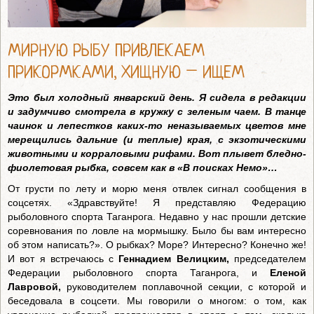
МИРНУЮ РЫБУ ПРИВЛЕКАЕМ
ПРИКОРМКАМИ, ХИЩНУЮ – ИЩЕМ
Это был холодный январский день. Я сидела в редакции
и задумчиво смотрела в кружку с зеленым чаем. В танце
чаинок и лепестков каких-то неназываемых цветов мне
мерещились дальние (и теплые) края, с экзотическими
животными и корраловыми рифами. Вот плывет бледно-
фиолетовая рыбка, совсем как в «В поисках Немо»…
От грусти по лету и морю меня отвлек сигнал сообщения в
соцсетях. «Здравствуйте! Я представляю Федерацию
рыболовного спорта Таганрога. Недавно у нас прошли детские
соревнования по ловле на мормышку. Было бы вам интересно
об этом написать?». О рыбках? Море? Интересно? Конечно же!
И вот я встречаюсь с
Геннадием Велицким,
председателем
Федерации рыболовного спорта Таганрога, и
Еленой
Лавровой,
руководителем поплавочной секции, с которой и
беседовала в соцсети. Мы говорили о многом: о том, как