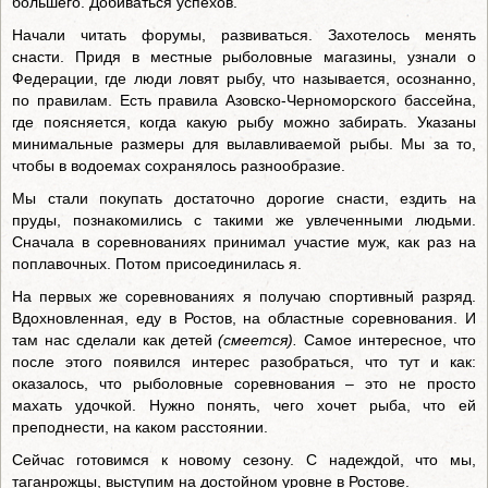
большего. Добиваться успехов.
Начали читать форумы, развиваться. Захотелось менять
снасти. Придя в местные рыболовные магазины, узнали о
Федерации, где люди ловят рыбу, что называется, осознанно,
по правилам. Есть правила Азовско-Черноморского бассейна,
где поясняется, когда какую рыбу можно забирать. Указаны
минимальные размеры для вылавливаемой рыбы. Мы за то,
чтобы в водоемах сохранялось разнообразие.
Мы стали покупать достаточно дорогие снасти, ездить на
пруды, познакомились с такими же увлеченными людьми.
Сначала в соревнованиях принимал участие муж, как раз на
поплавочных. Потом присоединилась я.
На первых же соревнованиях я получаю спортивный разряд.
Вдохновленная, еду в Ростов, на областные соревнования. И
там нас сделали как детей
(смеется).
Самое интересное, что
после этого появился интерес разобраться, что тут и как:
оказалось, что рыболовные соревнования – это не просто
махать удочкой. Нужно понять, чего хочет рыба, что ей
преподнести, на каком расстоянии.
Сейчас готовимся к новому сезону. С надеждой, что мы,
таганрожцы, выступим на достойном уровне в Ростове.