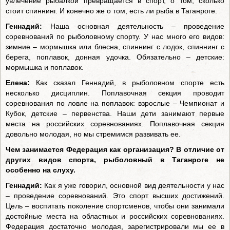
увлечение рыбалкой превращается в спорт, о том, сколько
стоит спиннинг. И конечно же о том, есть ли рыба в Таганроге.
Геннадий:
Наша основная деятельность – проведение
соревнований по рыболовному спорту. У нас много его видов:
зимние – мормышка или блесна, спиннинг с лодок, спиннинг с
берега, поплавок, донная удочка. Обязательно – детские:
мормышка и поплавок.
Елена:
Как сказал Геннадий, в рыболовном спорте есть
несколько дисциплин. Поплавочная секция проводит
соревнования по ловле на поплавок: взрослые – Чемпионат и
Кубок, детские – первенства. Наши дети занимают первые
места на российских соревнованиях. Поплавочная секция
довольно молодая, но мы стремимся развивать ее.
Чем занимается Федерация как организация? В отличие от
других видов спорта, рыболовный в Таганроге не
особенно на слуху.
Геннадий:
Как я уже говорил, основной вид деятельности у нас
– проведение соревнований. Это спорт высших достижений.
Цель – воспитать поколение спортсменов, чтобы они занимали
достойные места на областных и российских соревнованиях.
Федерация достаточно молодая, зарегистрировали мы ее в