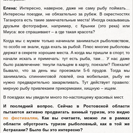
Елена:
Интересно, наверное, даже не саму рыбу поймать…
Интересны поездки, не обязательно за рубеж. В окрестностях
Таганрога есть такие замечательные места! Иногда оказываешь
друзьям фотографии, например, с Крынки (это река) или
Миуса: все спрашивают – а где такая красота?
Когда мы с мужем только начинали заниматься рыболовством,
то особо не знали, куда ехать за рыбой. Плюс многие рыболовы
держат в секрете хорошие места. А когда мы пришли в спорт, то
начали искать и примечать: тут есть рыба, там… У нас даже
было развлечение: ткнули пальцем в карту, поехали? Поехали!
Бывало, что за день мы проезжали 5-6 прудов. Тогда мы
занимались спиннинговой ловлей, она мобильная, рыбу не
нужно предварительно закармливать. Тут действует правило:
мирную рыбу привлекаем прикормками, хищную – ищем.
В поездках мы увидели много по-настоящему красивых мест.
И последний вопрос. Сейчас в Ростовской области
пытаются активно продвигать винный туризм, это видно
по фестивалям
. Как вы считаете, можно ли в рамках
области обустроить туризм рыболовный, как в той же
Астрахани? Было бы это интересно?