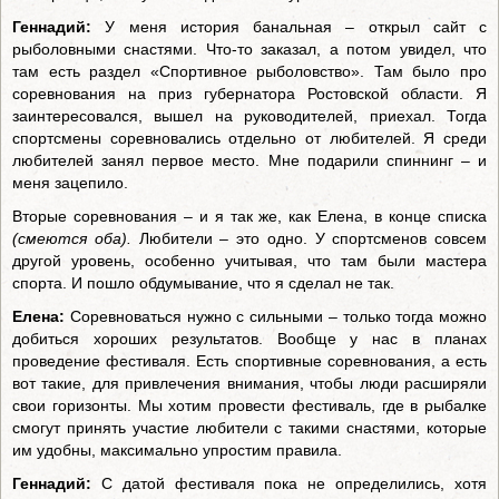
Геннадий:
У меня история банальная – открыл сайт с
рыболовными снастями. Что-то заказал, а потом увидел, что
там есть раздел «Спортивное рыболовство». Там было про
соревнования на приз губернатора Ростовской области. Я
заинтересовался, вышел на руководителей, приехал. Тогда
спортсмены соревновались отдельно от любителей. Я среди
любителей занял первое место. Мне подарили спиннинг – и
меня зацепило.
Вторые соревнования – и я так же, как Елена, в конце списка
(смеются оба).
Любители – это одно. У спортсменов совсем
другой уровень, особенно учитывая, что там были мастера
спорта. И пошло обдумывание, что я сделал не так.
Елена:
Соревноваться нужно с сильными – только тогда можно
добиться хороших результатов. Вообще у нас в планах
проведение фестиваля. Есть спортивные соревнования, а есть
вот такие, для привлечения внимания, чтобы люди расширяли
свои горизонты. Мы хотим провести фестиваль, где в рыбалке
смогут принять участие любители с такими снастями, которые
им удобны, максимально упростим правила.
Геннадий:
С датой фестиваля пока не определились, хотя