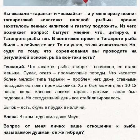
Вы сказали «таранка» и «шамайка» – и у меня сразу возник
таганрогский «инстинкт вяленой рыбы»: срочно
захотелось пенных напитков и газетку подложить. Из чего
возникает вопрос: бытует мнение, что, цитирую, в
Таганроге рыбы нет. В советское время в Таганроге рыба
была – а сейчас ее нет. То ли ушла, то ли изничтожена. Но,
судя по тому, что соревнования вы проводите на
регулярной основе, рыба все-таки есть?
Геннадий:
Что касается рыбы в море – возможно, ее стало
меньше. Судак, осетр – промысловые породы. Что касается
более мелкой типа таранки – проблем нет, даже ставными
неводами ее ловят промысловики. Хотя был момент, лет 10-12
назад, когда массово ловили тарань тралами, запас был
подорван. На сегодняшний день все стабилизировалось.
Бычок – есть, окунь в прудах в наличии.
Елена:
В этом году ожил даже Миус.
Вопрос от меня лично: ваше отношение к рыбе,
называемой душман, он же гибрид?