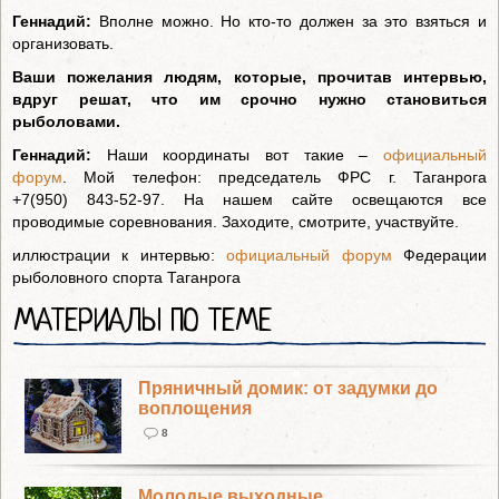
Геннадий:
Вполне можно. Но кто-то должен за это взяться и
организовать.
Ваши пожелания людям, которые, прочитав интервью,
вдруг решат, что им срочно нужно становиться
рыболовами.
Геннадий:
Наши координаты вот такие –
о
фициальный
форум
. Мой телефон: председатель ФРС г. Таганрога
+7(950) 843-52-97. На нашем сайте освещаются все
проводимые соревнования. Заходите, смотрите, участвуйте.
иллюстрации к интервью:
о
фициальный форум
Федерации
рыболовного спорта Таганрога
МАТЕРИАЛЫ ПО ТЕМЕ
Пряничный домик: от задумки до
воплощения
8
Молодые выходные