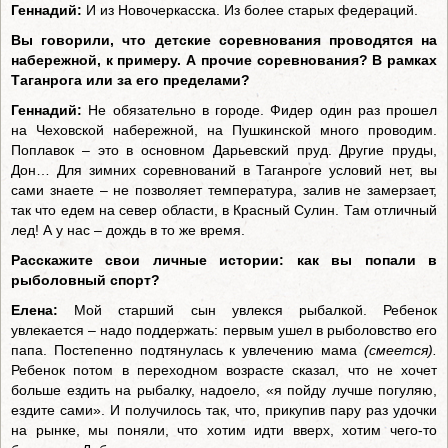
Геннадий:
И из Новочеркасска. Из более старых федераций.
Вы говорили, что детские соревнования проводятся на
набережной, к примеру. А прочие соревнования? В рамках
Таганрога или за его пределами?
Геннадий:
Не обязательно в городе. Фидер один раз прошел
на Чеховской набережной, на Пушкинской много проводим.
Поплавок – это в основном Дарьевский пруд. Другие пруды,
Дон… Для зимних соревнований в Таганроге условий нет, вы
сами знаете – не позволяет температура, залив не замерзает,
так что едем на север области, в Красный Сулин. Там отличный
лед! А у нас – дождь в то же время.
Расскажите свои личные истории: как вы попали в
рыболовный спорт?
Елена:
Мой старший сын увлекся рыбалкой. Ребенок
увлекается – надо поддержать: первым ушел в рыболовство его
папа. Постепенно подтянулась к увлечению мама
(смеется).
Ребенок потом в переходном возрасте сказал, что не хочет
больше ездить на рыбалку, надоело, «я пойду лучше погуляю,
ездите сами». И получилось так, что, прикупив пару раз удочки
на рынке, мы поняли, что хотим идти вверх, хотим чего-то