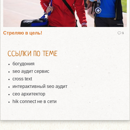
Стреляю в цель!
1
ССЫЛКИ ПО ТЕМЕ
богудония
seo аудит сервис
cross text
интерактивный seo аудит
сео архитектор
hik connect не в сети