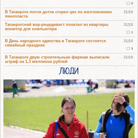
2
В Таганроге почти дотла сгорел цех по изготовлению
31/10
пенопласта
Таганрогский вор-рецидивист похитил из квартиры
31/10
монитор для компьютера
1
В День народного единства в Таганроге состоится
31/10
семейный праздник
3
В Таганроге двум строительным фирмам выписали
31/10
штраф на 1,3 миллиона рублей
ЛЮДИ