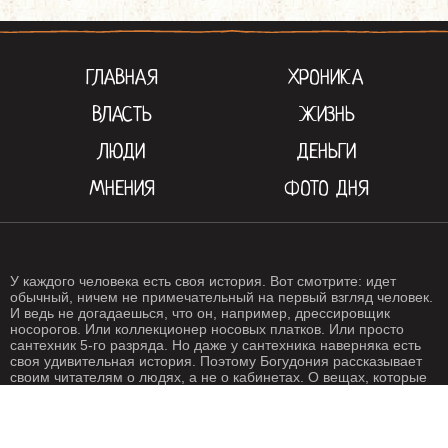
ГЛАВНАЯ
ХРОНИКА
ВЛАСТЬ
ЖИЗНЬ
ЛЮДИ
ДЕНЬГИ
МНЕНИЯ
ФОТО ДНЯ
У каждого человека есть своя история. Вот смотрите: идет
обычный, ничем не примечательный на первый взгляд человек.
И ведь не догадаешься, что он, например, дрессировщик
носорогов. Или коллекционер носовых платков. Или просто
сантехник 5-го разряда. Но даже у сантехника наверняка есть
своя удивительная история. Поэтому Богудония рассказывает
своим читателям о людях, а не о кабинетах. О вещах, которые
происходят с нами каждый день. О жизни, одним словом. Жизнь
- штука крайне интересная, если внимательно присмотреться.
Особенно жизнь на Богудонии.