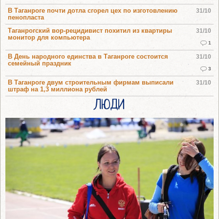
В Таганроге почти дотла сгорел цех по изготовлению
31/10
пенопласта
Таганрогский вор-рецидивист похитил из квартиры
31/10
монитор для компьютера
1
В День народного единства в Таганроге состоится
31/10
семейный праздник
3
В Таганроге двум строительным фирмам выписали
31/10
штраф на 1,3 миллиона рублей
ЛЮДИ