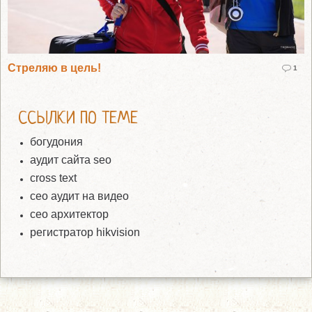
Стреляю в цель!
1
ССЫЛКИ ПО ТЕМЕ
богудония
аудит сайта seo
cross text
сео аудит на видео
сео архитектор
регистратор hikvision