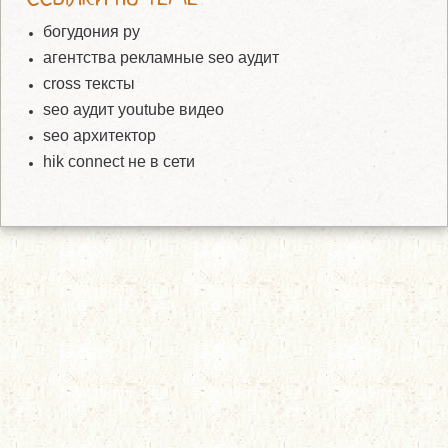
богудония ру
агентства рекламные seo аудит
cross тексты
seo аудит youtube видео
seo архитектор
hik connect не в сети