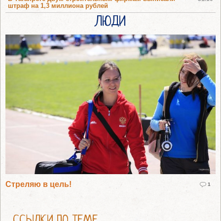
штраф на 1,3 миллиона рублей
ЛЮДИ
Стреляю в цель!
1
ССЫЛКИ ПО ТЕМЕ