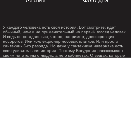
МНЕНИЯ
ФОТО ДНЯ
У каждого человека есть своя история. Вот смотрите: идет
обычный, ничем не примечательный на первый взгляд человек.
И ведь не догадаешься, что он, например, дрессировщик
носорогов. Или коллекционер носовых платков. Или просто
сантехник 5-го разряда. Но даже у сантехника наверняка есть
своя удивительная история. Поэтому Богудония рассказывает
своим читателям о людях, а не о кабинетах. О вещах, которые
происходят с нами каждый день. О жизни, одним словом. Жизнь
- штука крайне интересная, если внимательно присмотреться.
Особенно жизнь на Богудонии.
РЕДАКЦИЯ
РЕКЛАМА
Написать письмо
О рекламе