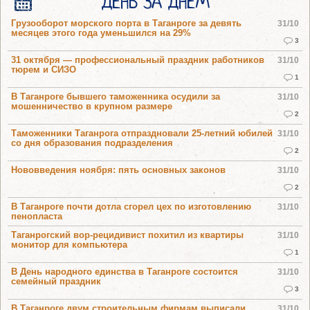
ДЕНЬ ЗА ДНЕМ
Грузооборот морского порта в Таганроге за девять
31/10
месяцев этого года уменьшился на 29%
3
31 октября — профессиональный праздник работников
31/10
тюрем и СИЗО
1
В Таганроге бывшего таможенника осудили за
31/10
мошенничество в крупном размере
2
Таможенники Таганрога отпраздновали 25-летний юбилей
31/10
со дня образования подразделения
2
Нововведения ноября: пять основных законов
31/10
2
В Таганроге почти дотла сгорел цех по изготовлению
31/10
пенопласта
Таганрогский вор-рецидивист похитил из квартиры
31/10
монитор для компьютера
1
В День народного единства в Таганроге состоится
31/10
семейный праздник
3
В Таганроге двум строительным фирмам выписали
31/10