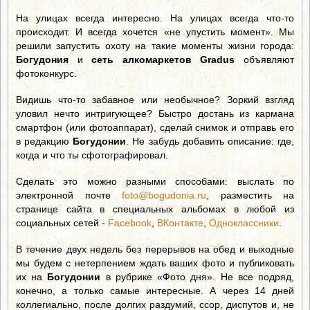
На улицах всегда интересно. На улицах всегда что-то
происходит. И всегда хочется «не упустить момент». Мы
решили запустить охоту на такие моменты жизни города:
Богудония
и
сеть алкомаркетов Gradus
объявляют
фотоконкурс.
Видишь что-то забавное или необычное? Зоркий взгляд
уловил нечто интригующее? Быстро достань из кармана
смартфон (или фотоаппарат), сделай снимок и отправь его
в редакцию
Богудонии
. Не забудь добавить описание: где,
когда и что ты сфотографировал.
Сделать это можно разными способами: выслать по
электронной почте
foto@bogudonia.ru
, разместить на
странице сайта в специальных альбомах в любой из
социальных сетей -
Facebook
,
ВКонтакте
,
Одноклассники
.
В течение двух недель без перерывов на обед и выходные
мы будем с нетерпением ждать ваших фото и публиковать
их на
Богудонии
в рубрике «Фото дня». Не все подряд,
конечно, а только самые интересные. А через 14 дней
коллегиально, после долгих раздумий, ссор, диспутов и, не