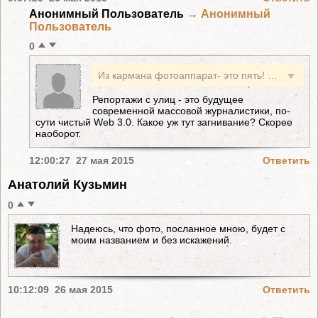
Анонимный Пользователь
→
Анонимный
Пользователь
0
Из кармана фотоаппарат- это пять! Градус- это еще пять! Скоро попоросите народ писать репортажи с улиц.Загнивание?? Рановато товарищи!
Репортажи с улиц - это будущее
современной массовой журналистики, по-
сути чистый Web 3.0. Какое уж тут загнивание? Скорее
наоборот.
12:00:27 27 мая 2015
Ответить
Анатолий Кузьмин
0
Надеюсь, что фото, посланное мною, будет с
моим названием и без искажений.
10:12:09 26 мая 2015
Ответить