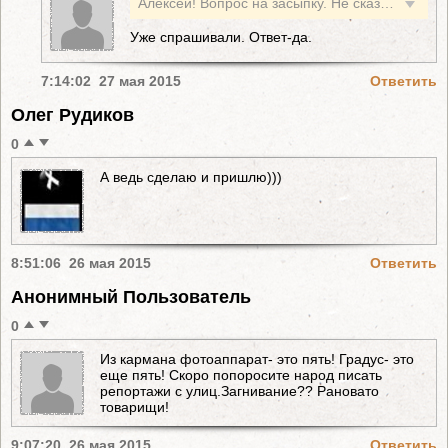
Алексей! Вопрос на засыпку. Не сказано - возможно ли подать фото, сделанное до этого объявления?
Уже спрашивали. Ответ-да.
7:14:02 27 мая 2015
Ответить
Олег Рудиков
0
А ведь сделаю и пришлю)))
8:51:06 26 мая 2015
Ответить
Анонимный Пользователь
0
Из кармана фотоаппарат- это пять! Градус- это
еще пять! Скоро попоросите народ писать
репортажи с улиц.Загнивание?? Рановато
товарищи!
9:07:20 26 мая 2015
Ответить