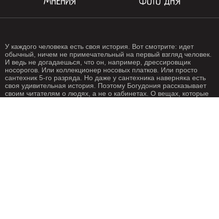
МНЕНИЯ
ФОТО ДНЯ
У каждого человека есть своя история. Вот смотрите: идет
обычный, ничем не примечательный на первый взгляд человек.
И ведь не догадаешься, что он, например, дрессировщик
носорогов. Или коллекционер носовых платков. Или просто
сантехник 5-го разряда. Но даже у сантехника наверняка есть
своя удивительная история. Поэтому Богудония рассказывает
своим читателям о людях, а не о кабинетах. О вещах, которые
происходят с нами каждый день. О жизни, одним словом. Жизнь
- штука крайне интересная, если внимательно присмотреться.
Особенно жизнь на Богудонии.
РЕДАКЦИЯ
РЕКЛАМА
Написать письмо
О рекламе