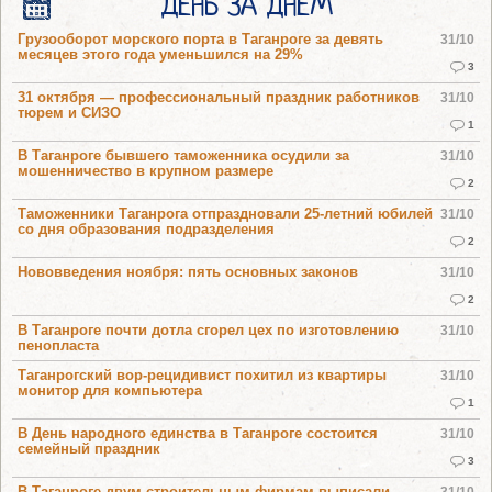
ДЕНЬ ЗА ДНЕМ
Грузооборот морского порта в Таганроге за девять
31/10
месяцев этого года уменьшился на 29%
3
31 октября — профессиональный праздник работников
31/10
тюрем и СИЗО
1
В Таганроге бывшего таможенника осудили за
31/10
мошенничество в крупном размере
2
Таможенники Таганрога отпраздновали 25-летний юбилей
31/10
со дня образования подразделения
2
Нововведения ноября: пять основных законов
31/10
2
В Таганроге почти дотла сгорел цех по изготовлению
31/10
пенопласта
Таганрогский вор-рецидивист похитил из квартиры
31/10
монитор для компьютера
1
В День народного единства в Таганроге состоится
31/10
семейный праздник
3
В Таганроге двум строительным фирмам выписали
31/10