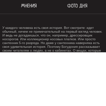
МНЕНИЯ
ФОТО ДНЯ
У каждого человека есть своя история. Вот смотрите: идет
обычный, ничем не примечательный на первый взгляд человек.
И ведь не догадаешься, что он, например, дрессировщик
носорогов. Или коллекционер носовых платков. Или просто
сантехник 5-го разряда. Но даже у сантехника наверняка есть
своя удивительная история. Поэтому Богудония рассказывает
своим читателям о людях, а не о кабинетах. О вещах, которые
происходят с нами каждый день. О жизни, одним словом. Жизнь
- штука крайне интересная, если внимательно присмотреться.
Особенно жизнь на Богудонии.
РЕДАКЦИЯ
РЕКЛАМА
Написать письмо
О рекламе