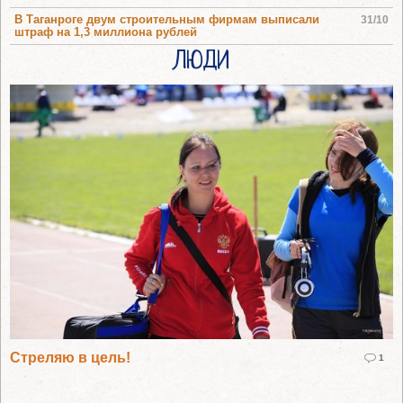
В Таганроге двум строительным фирмам выписали
31/10
штраф на 1,3 миллиона рублей
ЛЮДИ
Стреляю в цель!
1