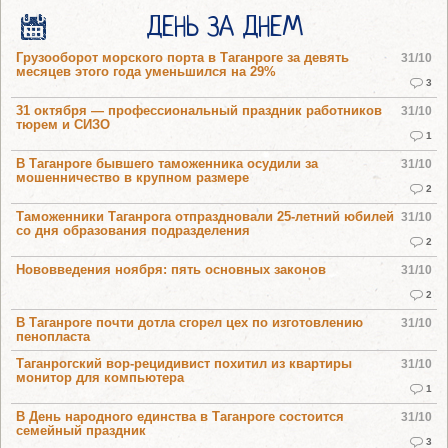
ДЕНЬ ЗА ДНЕМ
Грузооборот морского порта в Таганроге за девять
31/10
месяцев этого года уменьшился на 29%
3
31 октября — профессиональный праздник работников
31/10
тюрем и СИЗО
1
В Таганроге бывшего таможенника осудили за
31/10
мошенничество в крупном размере
2
Таможенники Таганрога отпраздновали 25-летний юбилей
31/10
со дня образования подразделения
2
Нововведения ноября: пять основных законов
31/10
2
В Таганроге почти дотла сгорел цех по изготовлению
31/10
пенопласта
Таганрогский вор-рецидивист похитил из квартиры
31/10
монитор для компьютера
1
В День народного единства в Таганроге состоится
31/10
семейный праздник
3