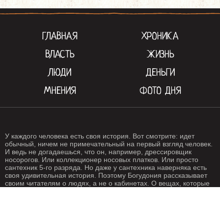
ГЛАВНАЯ
ХРОНИКА
ВЛАСТЬ
ЖИЗНЬ
ЛЮДИ
ДЕНЬГИ
МНЕНИЯ
ФОТО ДНЯ
У каждого человека есть своя история. Вот смотрите: идет
обычный, ничем не примечательный на первый взгляд человек.
И ведь не догадаешься, что он, например, дрессировщик
носорогов. Или коллекционер носовых платков. Или просто
сантехник 5-го разряда. Но даже у сантехника наверняка есть
своя удивительная история. Поэтому Богудония рассказывает
своим читателям о людях, а не о кабинетах. О вещах, которые
происходят с нами каждый день. О жизни, одним словом. Жизнь
- штука крайне интересная, если внимательно присмотреться.
Особенно жизнь на Богудонии.