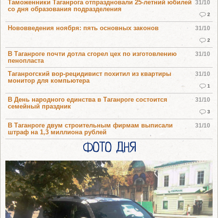
Таможенники Таганрога отпраздновали 25-летний юбилей
31/10
со дня образования подразделения
2
Нововведения ноября: пять основных законов
31/10
2
В Таганроге почти дотла сгорел цех по изготовлению
31/10
пенопласта
Таганрогский вор-рецидивист похитил из квартиры
31/10
монитор для компьютера
1
В День народного единства в Таганроге состоится
31/10
семейный праздник
3
В Таганроге двум строительным фирмам выписали
31/10
штраф на 1,3 миллиона рублей
ФОТО ДНЯ