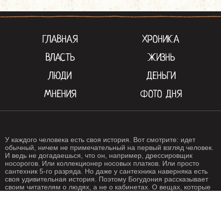
ГЛАВНАЯ
ХРОНИКА
ВЛАСТЬ
ЖИЗНЬ
ЛЮДИ
ДЕНЬГИ
МНЕНИЯ
ФОТО ДНЯ
У каждого человека есть своя история. Вот смотрите: идет
обычный, ничем не примечательный на первый взгляд человек.
И ведь не догадаешься, что он, например, дрессировщик
носорогов. Или коллекционер носовых платков. Или просто
сантехник 5-го разряда. Но даже у сантехника наверняка есть
своя удивительная история. Поэтому Богудония рассказывает
своим читателям о людях, а не о кабинетах. О вещах, которые
происходят с нами каждый день. О жизни, одним словом. Жизнь
- штука крайне интересная, если внимательно присмотреться.
Особенно жизнь на Богудонии.