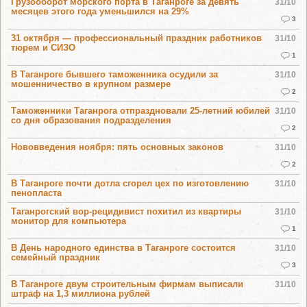
Грузооборот морского порта в Таганроге за девять
31/10
месяцев этого года уменьшился на 29%
3
31 октября — профессиональный праздник работников
31/10
тюрем и СИЗО
1
В Таганроге бывшего таможенника осудили за
31/10
мошенничество в крупном размере
2
Таможенники Таганрога отпраздновали 25-летний юбилей
31/10
со дня образования подразделения
2
Нововведения ноября: пять основных законов
31/10
2
В Таганроге почти дотла сгорел цех по изготовлению
31/10
пенопласта
Таганрогский вор-рецидивист похитил из квартиры
31/10
монитор для компьютера
1
В День народного единства в Таганроге состоится
31/10
семейный праздник
3
В Таганроге двум строительным фирмам выписали
31/10
штраф на 1,3 миллиона рублей