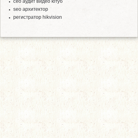
сео аудит видео ютуб
seo архитектор
регистратор hikvision