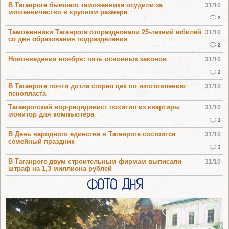
В Таганроге бывшего таможенника осудили за
31/10
мошенничество в крупном размере
2
Таможенники Таганрога отпраздновали 25-летний юбилей
31/10
со дня образования подразделения
2
Нововведения ноября: пять основных законов
31/10
2
В Таганроге почти дотла сгорел цех по изготовлению
31/10
пенопласта
Таганрогский вор-рецидивист похитил из квартиры
31/10
монитор для компьютера
1
В День народного единства в Таганроге состоится
31/10
семейный праздник
3
В Таганроге двум строительным фирмам выписали
31/10
штраф на 1,3 миллиона рублей
ФОТО ДНЯ