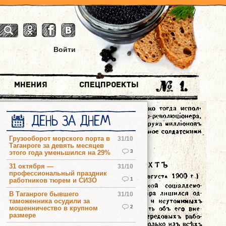
Войти
Мнения
Спецпроекты
ДЕНЬ ЗА ДНЕМ
Грузооборот морского порта в
31/10
Таганроге за девять месяцев
3
этого года уменьшился на 29%
31 октября —
31/10
профессиональный праздник
1
работников тюрем и СИЗО
В Таганроге бывшего
31/10
таможенника осудили за
2
мошенничество в крупном
размере