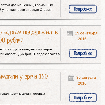
м летом две мошенницы обманным
Подробнее
й у пенсионеров в городе Старый
о налогам подозревают в
15 сентября
00 рублей
2016
ектора отдела выездных проверок
Подробнее
ой области Дмитрия П. подозревают в
ымогали у врача 150
30 августа
2016
товали двух мужчин, которых
Подробнее