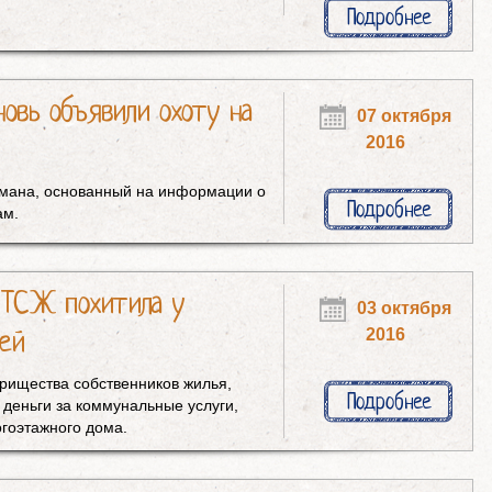
Подробнее
новь объявили охоту на
07 октября
2016
мана, основанный на информации о
Подробнее
ам.
з ТСЖ похитила у
03 октября
лей
2016
арищества собственников жилья,
Подробнее
деньги за коммунальные услуги,
гоэтажного дома.