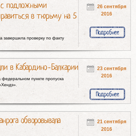
а с подложными
26 сентября
равиться в тюрьму на 5
2016
Подробнее
ра завершила проверку по факту
шли в Кабардино-Балкарии
23 сентября
2016
а федеральном пункте пропуска
«Хендэ».
Подробнее
анрога обворовывала
21 сентября
2016