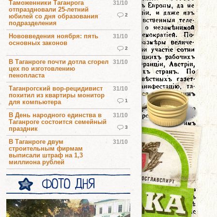
Таможенники Таганрога
31/10
отпраздновали 25-летний
2
юбилей со дня образования
подразделения
Нововведения ноября: пять
31/10
основных законов
2
В Таганроге почти дотла сгорел
31/10
цех по изготовлению
пенопласта
Таганрогский вор-рецидивист
31/10
похитил из квартиры монитор
1
для компьютера
В День народного единства в
31/10
Таганроге состоится семейный
3
праздник
В Таганроге двум
31/10
строительным фирмам
выписали штраф на 1,3
миллиона рублей
ФОТО ДНЯ