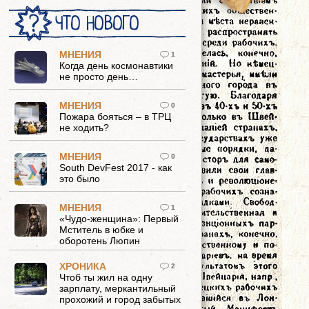
ЧТО НОВОГО
МНЕНИЯ
1
Когда день космонавтики
не просто день…
МНЕНИЯ
0
Пожара бояться – в ТРЦ
не ходить?
МНЕНИЯ
0
South DevFest 2017 - как
это было
МНЕНИЯ
1
«Чудо-женщина»: Первый
Мститель в юбке и
оборотень Люпин
ХРОНИКА
2
Чтоб ты жил на одну
зарплату, меркантильный
прохожий и город забытых