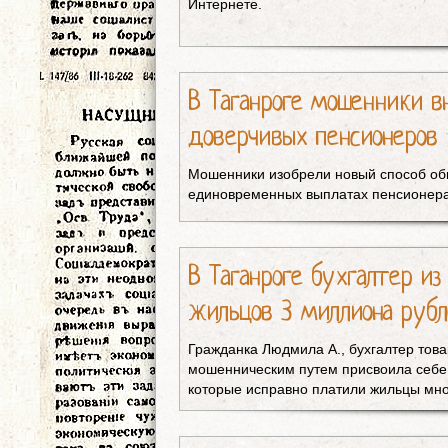
Интернете.
В Таганроге мошенники в
доверчивых пенсионеров
Мошенники изобрели новый способ об
единовременных выплатах пенсионер
В Таганроге бухгалтер и
жильцов 3 миллиона руб
Гражданка Людмила А., бухгалтер тов
мошенническим путем присвоила себе 
которые исправно платили жильцы мно