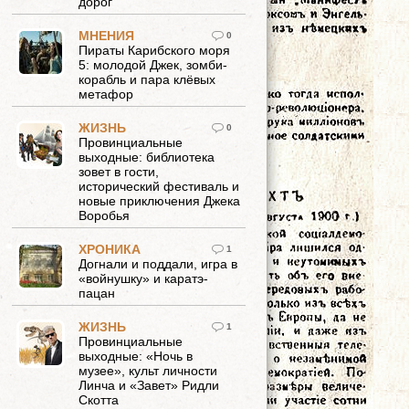
дорог
МНЕНИЯ
0
Пираты Карибского моря
5: молодой Джек, зомби-
корабль и пара клёвых
метафор
ЖИЗНЬ
0
Провинциальные
выходные: библиотека
зовет в гости,
исторический фестиваль и
новые приключения Джека
Воробья
ХРОНИКА
1
Догнали и поддали, игра в
«войнушку» и каратэ-
пацан
ЖИЗНЬ
1
Провинциальные
выходные: «Ночь в
музее», культ личности
Линча и «Завет» Ридли
Скотта