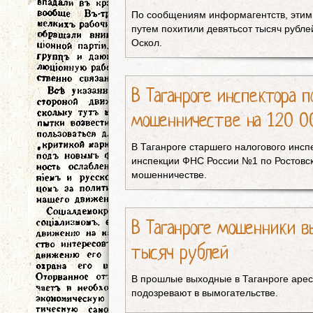
По сообщениям информагентств, эти
путем похитили девятьсот тысяч рубле
Оскол.
В Таганроге инспектора п
мошенничестве на 120 0
В Таганроге старшего налогового инсп
инспекции ФНС России №1 по Ростовск
мошенничестве.
В Таганроге мошенники в
тысяч рублей
В прошлые выходные в Таганроге арес
подозревают в вымогательстве.