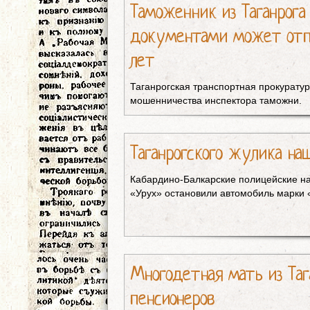
Таможенник из Таганрог
документами может отп
лет
Таганрогская транспортная прокурату
мошенничества инспектора таможни.
Таганрогского жулика на
Кабардино-Балкарские полицейские н
«Урух» остановили автомобиль марки 
Многодетная мать из Таг
пенсионеров