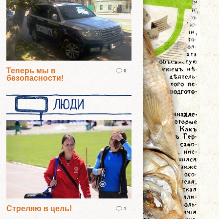
Теперь мы в
0
безопасности!
ЛЮДИ
Стреляю в цель!
1