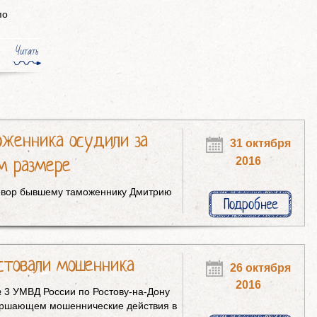
по
Читать
оженника осудили за
31 октября
м размере
2016
говор бывшему таможеннику Дмитрию
Подробнее
стовали мошенника
26 октября
2016
№ 3 УМВД России по Ростову-на-Дону
ершающем мошеннические действия в