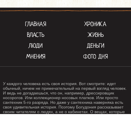
ГЛАВНАЯ
ХРОНИКА
ВЛАСТЬ
ЖИЗНЬ
ЛЮДИ
ДЕНЬГИ
МНЕНИЯ
ФОТО ДНЯ
У каждого человека есть своя история. Вот смотрите: идет
обычный, ничем не примечательный на первый взгляд человек.
И ведь не догадаешься, что он, например, дрессировщик
носорогов. Или коллекционер носовых платков. Или просто
сантехник 5-го разряда. Но даже у сантехника наверняка есть
своя удивительная история. Поэтому Богудония рассказывает
своим читателям о людях, а не о кабинетах. О вещах, которые
происходят с нами каждый день. О жизни, одним словом. Жизнь
- штука крайне интересная, если внимательно присмотреться.
Особенно жизнь на Богудонии.