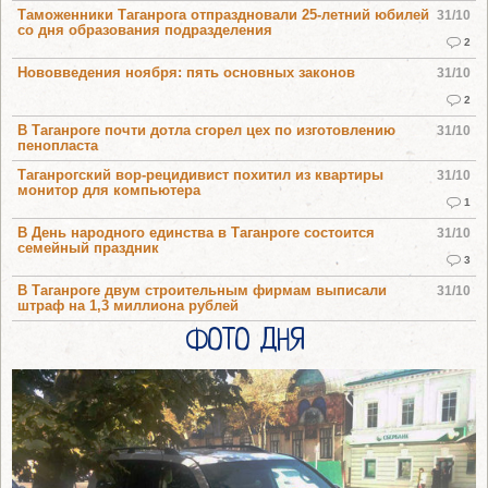
Таможенники Таганрога отпраздновали 25-летний юбилей
31/10
со дня образования подразделения
2
Нововведения ноября: пять основных законов
31/10
2
В Таганроге почти дотла сгорел цех по изготовлению
31/10
пенопласта
Таганрогский вор-рецидивист похитил из квартиры
31/10
монитор для компьютера
1
В День народного единства в Таганроге состоится
31/10
семейный праздник
3
В Таганроге двум строительным фирмам выписали
31/10
штраф на 1,3 миллиона рублей
ФОТО ДНЯ