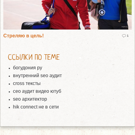
Стреляю в цель!
1
ССЫЛКИ ПО ТЕМЕ
богудония ру
внутренний seo аудит
cross тексты
сео аудит видео ютуб
seo архитектор
hik connect не в сети