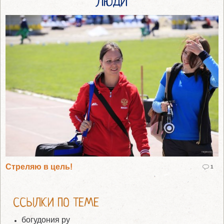
ЛЮДИ
Стреляю в цель!
1
ССЫЛКИ ПО ТЕМЕ
богудония ру