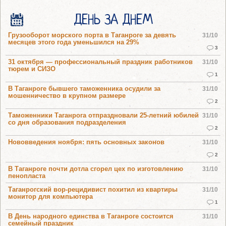
ДЕНЬ ЗА ДНЕМ
Грузооборот морского порта в Таганроге за девять
31/10
месяцев этого года уменьшился на 29%
3
31 октября — профессиональный праздник работников
31/10
тюрем и СИЗО
1
В Таганроге бывшего таможенника осудили за
31/10
мошенничество в крупном размере
2
Таможенники Таганрога отпраздновали 25-летний юбилей
31/10
со дня образования подразделения
2
Нововведения ноября: пять основных законов
31/10
2
В Таганроге почти дотла сгорел цех по изготовлению
31/10
пенопласта
Таганрогский вор-рецидивист похитил из квартиры
31/10
монитор для компьютера
1
В День народного единства в Таганроге состоится
31/10
семейный праздник