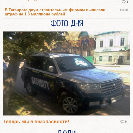
3
В Таганроге двум строительным фирмам выписали
31/10
штраф на 1,3 миллиона рублей
ФОТО ДНЯ
Теперь мы в безопасности!
0