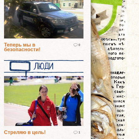
Теперь мы в
0
безопасности!
ЛЮДИ
Стреляю в цель!
1