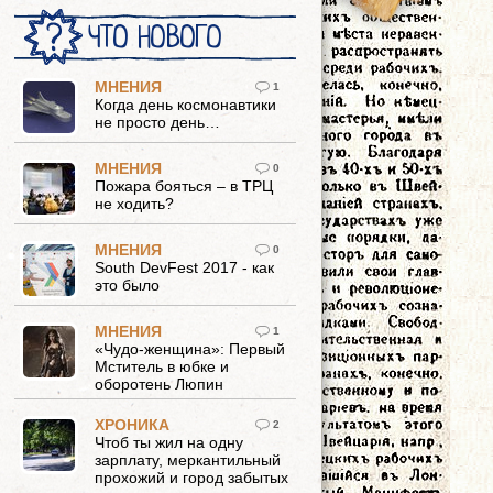
ЧТО НОВОГО
МНЕНИЯ
1
Когда день космонавтики
не просто день…
МНЕНИЯ
0
Пожара бояться – в ТРЦ
не ходить?
МНЕНИЯ
0
South DevFest 2017 - как
это было
МНЕНИЯ
1
«Чудо-женщина»: Первый
Мститель в юбке и
оборотень Люпин
ХРОНИКА
2
Чтоб ты жил на одну
зарплату, меркантильный
прохожий и город забытых