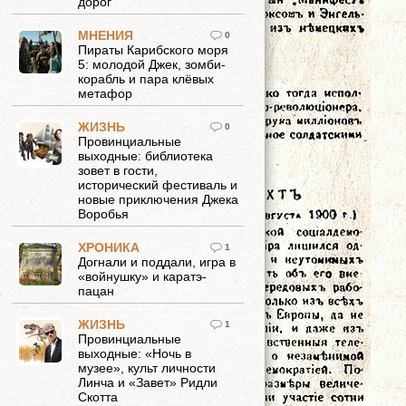
дорог
МНЕНИЯ
0
Пираты Карибского моря
5: молодой Джек, зомби-
корабль и пара клёвых
метафор
ЖИЗНЬ
0
Провинциальные
выходные: библиотека
зовет в гости,
исторический фестиваль и
новые приключения Джека
Воробья
ХРОНИКА
1
Догнали и поддали, игра в
«войнушку» и каратэ-
пацан
ЖИЗНЬ
1
Провинциальные
выходные: «Ночь в
музее», культ личности
Линча и «Завет» Ридли
Скотта