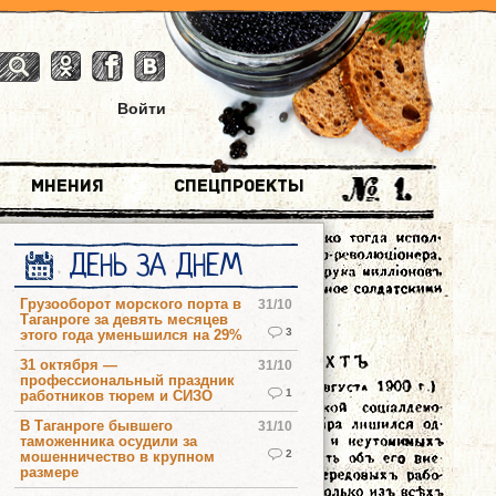
Войти
Мнения
Спецпроекты
ДЕНЬ ЗА ДНЕМ
Грузооборот морского порта в
31/10
Таганроге за девять месяцев
3
этого года уменьшился на 29%
31 октября —
31/10
профессиональный праздник
1
работников тюрем и СИЗО
В Таганроге бывшего
31/10
таможенника осудили за
2
мошенничество в крупном
размере