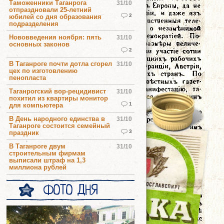
Таможенники Таганрога
31/10
отпраздновали 25-летний
2
юбилей со дня образования
подразделения
Нововведения ноября: пять
31/10
основных законов
2
В Таганроге почти дотла сгорел
31/10
цех по изготовлению
пенопласта
Таганрогский вор-рецидивист
31/10
похитил из квартиры монитор
1
для компьютера
В День народного единства в
31/10
Таганроге состоится семейный
3
праздник
В Таганроге двум
31/10
строительным фирмам
выписали штраф на 1,3
миллиона рублей
ФОТО ДНЯ