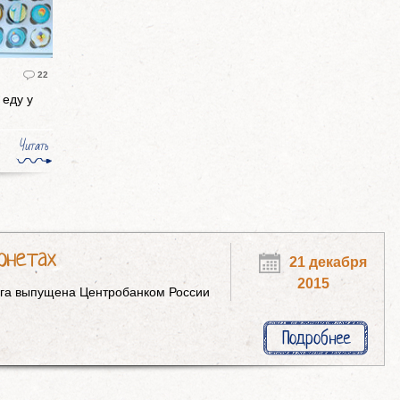
22
 еду у
Читать
онетах
21 декабря
2015
ога выпущена Центробанком России
Подробнее