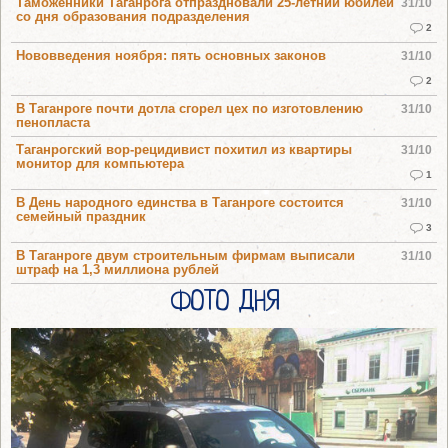
Таможенники Таганрога отпраздновали 25-летний юбилей
31/10
со дня образования подразделения
2
Нововведения ноября: пять основных законов
31/10
2
В Таганроге почти дотла сгорел цех по изготовлению
31/10
пенопласта
Таганрогский вор-рецидивист похитил из квартиры
31/10
монитор для компьютера
1
В День народного единства в Таганроге состоится
31/10
семейный праздник
3
В Таганроге двум строительным фирмам выписали
31/10
штраф на 1,3 миллиона рублей
ФОТО ДНЯ