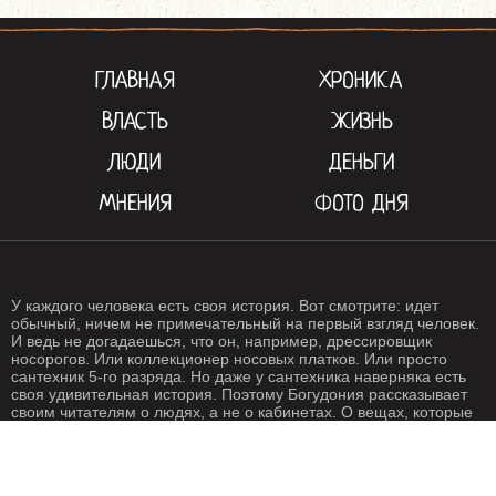
ГЛАВНАЯ
ХРОНИКА
ВЛАСТЬ
ЖИЗНЬ
ЛЮДИ
ДЕНЬГИ
МНЕНИЯ
ФОТО ДНЯ
У каждого человека есть своя история. Вот смотрите: идет
обычный, ничем не примечательный на первый взгляд человек.
И ведь не догадаешься, что он, например, дрессировщик
носорогов. Или коллекционер носовых платков. Или просто
сантехник 5-го разряда. Но даже у сантехника наверняка есть
своя удивительная история. Поэтому Богудония рассказывает
своим читателям о людях, а не о кабинетах. О вещах, которые
происходят с нами каждый день. О жизни, одним словом. Жизнь
- штука крайне интересная, если внимательно присмотреться.
Особенно жизнь на Богудонии.