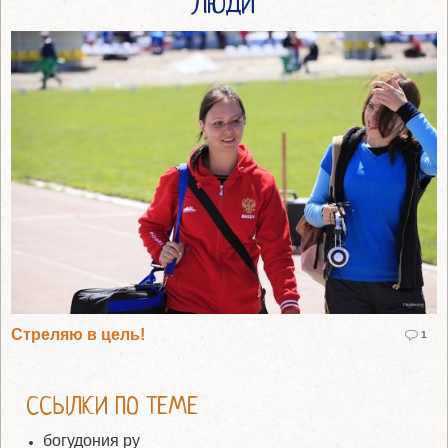
ЛЮДИ
Стреляю в цель!
1
ССЫЛКИ ПО ТЕМЕ
богудония ру