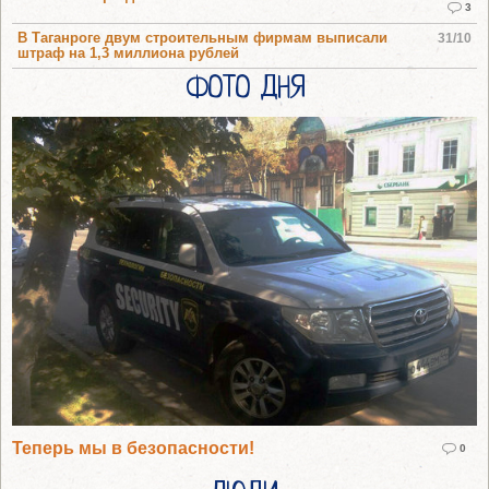
3
В Таганроге двум строительным фирмам выписали
31/10
штраф на 1,3 миллиона рублей
ФОТО ДНЯ
Теперь мы в безопасности!
0