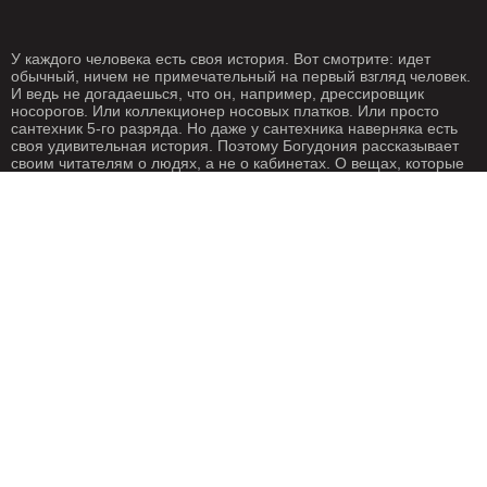
У каждого человека есть своя история. Вот смотрите: идет
обычный, ничем не примечательный на первый взгляд человек.
И ведь не догадаешься, что он, например, дрессировщик
носорогов. Или коллекционер носовых платков. Или просто
сантехник 5-го разряда. Но даже у сантехника наверняка есть
своя удивительная история. Поэтому Богудония рассказывает
своим читателям о людях, а не о кабинетах. О вещах, которые
происходят с нами каждый день. О жизни, одним словом. Жизнь
- штука крайне интересная, если внимательно присмотреться.
Особенно жизнь на Богудонии.
РЕДАКЦИЯ
РЕКЛАМА
Написать письмо
О рекламе