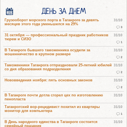
ДЕНЬ ЗА ДНЕМ
Грузооборот морского порта в Таганроге за девять
31/10
месяцев этого года уменьшился на 29%
3
31 октября — профессиональный праздник работников
31/10
тюрем и СИЗО
1
В Таганроге бывшего таможенника осудили за
31/10
мошенничество в крупном размере
2
Таможенники Таганрога отпраздновали 25-летний юбилей
31/10
со дня образования подразделения
2
Нововведения ноября: пять основных законов
31/10
2
В Таганроге почти дотла сгорел цех по изготовлению
31/10
пенопласта
Таганрогский вор-рецидивист похитил из квартиры
31/10
монитор для компьютера
1
В День народного единства в Таганроге состоится
31/10
семейный праздник