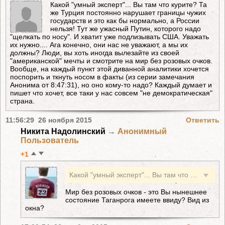
Какой "умный эксперт"... Вы там что курите? Та
же Турция постоянно нарушает границы чужих
государств и это как бы нормально, а России
нельзя! Тут же ужасный Путин, которого надо
"щелкать по носу". И хватит уже подлизывать США. Уважать
их нужно.... Ага конечно, они нас не уважают, а мы их
должны? Люди, вы хоть иногда вылезайте из своей
"американской" мечты и смотрите на мир без розовых очков.
Вообще, на каждый пункт этой диванной аналитики хочется
поспорить и ткнуть носом в факты (из серии замечания
Анонима от 8:47:31), но оно кому-то надо? Каждый думает и
пишет что хочет, все таки у нас совсем "не демократическая"
страна.
11:56:29 26 ноября 2015
Ответить
Никита Надолинский
→
Анонимный
Пользователь
+1
Какой "умный эксперт"... Вы там что курите? Та же Турция постоянно нарушает границы чужих государств и это как бы нормально, а России нельзя! Тут же ужасный Путин, которого надо "щелкать по носу". И хватит уже подлизывать США. Уважать их нужно.... Ага конечно, они нас не уважают, а мы их должны? Люди, вы хоть иногда вылезайте из своей "американской" мечты и смотрите на мир без розовых очков. Вообще, на каждый пункт этой диванной аналитики хочется поспорить и ткнуть носом в факты (из серии замечания Анонима от 8:47:31), но оно кому-то надо? Каждый думает и пишет что хочет, все таки у нас совсем "не демократическая" страна.
Мир без розовых очков - это Вы нынешнее
состояние Таганрога имеете ввиду? Вид из
окна?