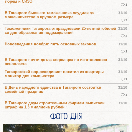
тюрем и СИЗО
1
В Таганроге бывшего таможенника осудили за
31/10
мошенничество в крупном размере
2
Таможенники Таганрога отпраздновали 25-летний юбилей
31/10
со дня образования подразделения
2
Нововведения ноября: пять основных законов
31/10
2
В Таганроге почти дотла сгорел цех по изготовлению
31/10
пенопласта
Таганрогский вор-рецидивист похитил из квартиры
31/10
монитор для компьютера
1
В День народного единства в Таганроге состоится
31/10
семейный праздник
3
В Таганроге двум строительным фирмам выписали
31/10
штраф на 1,3 миллиона рублей
ФОТО ДНЯ