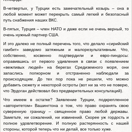
В-четвертых, у Турции есть замечательный козырь – она в
любой момент может перекрыть самый легкий и безопасный
путь снабжения наших ВКС.
В-пятых, Турция – член НАТО и даже если не очень верный, то
очень нужный партнер США.
И это далеко не полный перечень того, что делало «сирийский
гамбит» заведомо затяжным и малорезультативным. Что,
собственно, косвенно подтвердили и евро-пиндосы:
оправившись от первого удивления в связи с появлением
«вежливых людей» на берегах Средиземного моря, они
запаслись попкорном и отстраненно наблюдали за
происходящим. До тех пор пока не решили, что можно
добавить сюжету и некоторой остроты (вот ни за что не поверю,
что Эрдоган действовал без предварительных консультаций).
Что имеем в остатке? Заявление Турции, подкрепленное
«авторитетом» Вашингтона о том, что право охранять свою
суверенную границу – священное право любой державы.
Заметьте, ни сожалений, ни извинений. Скорее уж гордость и
полное удовлетворение. И полную растерянность с нашей
стороны, которой теперь что ни делай, все только хуже.