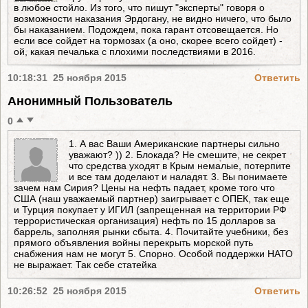
в любое стойло. Из того, что пишут "эксперты" говоря о
возможности наказания Эрдогану, не видно ничего, что было
бы наказанием. Подождем, пока гарант отсовещается. Но
если все сойдет на тормозах (а оно, скорее всего сойдет) -
ой, какая печалька с плохими последствиями в 2016.
10:18:31 25 ноября 2015
Ответить
Анонимный Пользователь
0
1. А вас Ваши Американские партнеры сильно
уважают? )) 2. Блокада? Не смешите, не секрет
что средства уходят в Крым немалые, потерпите
и все там доделают и наладят. 3. Вы понимаете
зачем нам Сирия? Цены на нефть падает, кроме того что
США (наш уважаемый партнер) заигрывает с ОПЕК, так еще
и Турция покупает у ИГИЛ (запрещенная на территории РФ
террористическая организация) нефть по 15 долларов за
баррель, заполняя рынки сбыта. 4. Почитайте учебники, без
прямого объявления войны перекрыть морской путь
снабжения нам не могут 5. Спорно. Особой поддержки НАТО
не выражает. Так себе статейка
10:26:52 25 ноября 2015
Ответить