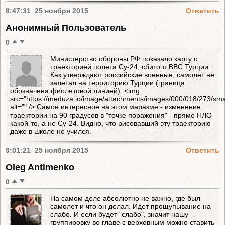
8:47:31 25 ноября 2015
Ответить
Анонимный Пользователь
0
Министерство обороны РФ показало карту с
траекторией полета Су-24, сбитого ВВС Турции.
Как утверждают российские военные, самолет не
залетал на территорию Турции (граница
обозначена фиолетовой линией). <img
src="https://meduza.io/image/attachments/images/000/018/273/
alt="" /> Самое интересное на этом маразме - изменение
траектории на 90 градусов в "точке поражения" - прямо НЛО
какой-то, а не Су-24. Видно, что рисовавший эту траекторию
даже в школе не учился.
9:01:21 25 ноября 2015
Ответить
Oleg Antimenko
0
На самом деле абсолютно не важно, где был
самолет и что он делал. Идет прощупывание на
слабо. И если будет "слабо", значит нашу
группировку во главе с верховным можно ставить