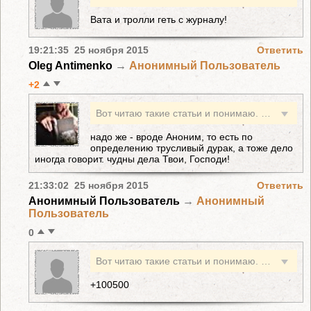
Вата и тролли геть с журналу!
19:21:35 25 ноября 2015
Ответить
Oleg Antimenko
→
Анонимный Пользователь
+2
Вот читаю такие статьи и понимаю. Вот же Путин дурак. И окружил себя дураками. Ничего не могут продумать. То ли дело Олег Антипенко. Вот уж гений аналитики и стратегического планирования. Вот кого надо было слушать изначально. И Фридмана. Они бы быстро навели порядок в планировании и развитии РФ. У них наверное и образование экономическое и делают они выводы не просто так, а на основе реальных документов и обстановке на мировой арене. Тысячи аналитиков трудятся в редакции Богудонии для написания такой статьи. Конечно стоит прислушаться к таким аргументам и думаю скоро и сам ВВП поймет как он протупил и возьмет к себе в советники великих аналитиков из Таганрога. Ну реально. Взяли и не спросивши Олега Антипенко полезли в Сирию Вот уж недумки.
надо же - вроде Аноним, то есть по
определению трусливый дурак, а тоже дело
иногда говорит. чудны дела Твои, Господи!
21:33:02 25 ноября 2015
Ответить
Анонимный Пользователь
→
Анонимный
Пользователь
0
Вот читаю такие статьи и понимаю. Вот же Путин дурак. И окружил себя дураками. Ничего не могут продумать. То ли дело Олег Антипенко. Вот уж гений аналитики и стратегического планирования. Вот кого надо было слушать изначально. И Фридмана. Они бы быстро навели порядок в планировании и развитии РФ. У них наверное и образование экономическое и делают они выводы не просто так, а на основе реальных документов и обстановке на мировой арене. Тысячи аналитиков трудятся в редакции Богудонии для написания такой статьи. Конечно стоит прислушаться к таким аргументам и думаю скоро и сам ВВП поймет как он протупил и возьмет к себе в советники великих аналитиков из Таганрога. Ну реально. Взяли и не спросивши Олега Антипенко полезли в Сирию Вот уж недумки.
+100500