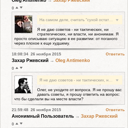
Oleg Antimenko
→
Захар Ржевский
0
На самом деле, считать "сухой остаток" еще несколько рановато, как мне кажется. Декабрь впереди, может случиться что угодно, как плохое, так и хорошее. Курды могут найти на чердаке новые игрушки, Турции может резко начать перестать везти с дешевой нефтью. Да и флагман ЧФ не просто так якоря поднял: он менее суток назад только прибыл на новое расположение. Я обратил внимание еще на один интереснейший факт: когда был сбит Боинг, то против России ополчился сразу, в течение пары часов, весь мир. История со сбитым Су немного иная: за Турцию что-то не спешит вписываться даже жандарм, лишь промямлил что-то про "право защищать свои границы". А как бы поступили на месте власти вы, Олег? Дали бы приказ начать жечь напалмом территорию Турции? Глупо, согласитесь, слишком велики риски - несмотря на то, что Альянс уже пошел вразброд, его реакция может быть непредсказуема. Однако мне почему-то кажется, что такой неприятности больше не повториться, и я надеюсь на это.
Я не даю советов - ни тактических, ни
стратегических, ни власти, ни анонимам. Я
просто описываю ситуацию в ее развитии: от поганого
через плохое к еще худшему.
18:08:34 26 ноября 2015
Ответить
Захар Ржевский
→
Oleg Antimenko
0
Я не даю советов - ни тактических, ни стратегических, ни власти, ни анонимам. Я просто описываю ситуацию в ее развитии: от поганого через плохое к еще худшему.
Олег, не уходите от вопроса. Я не прошу вас
давать советы, я прошу ответить на вопрос:
что бы сделали вы на месте власти?
21:59:48 26 ноября 2015
Ответить
Анонимный Пользователь
→
Захар Ржевский
0