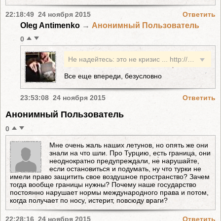
22:18:49 24 ноября 2015
Ответить
Oleg Antimenko
→
Анонимный Пользователь
0
Не надейтесь: это не кризис ... http://www.youtube.com/watch?v=49NNOW4yiZk
Все еще впереди, безусловно
23:53:08 24 ноября 2015
Ответить
Анонимный Пользователь
0
Мне очень жаль наших летунов, но опять же они
знали на что шли. Про Турцию, есть граница, они
неоднократно предупреждали, не нарушайте,
если остановиться и подумать, ну что турки не
имели право защитить свое воздушное пространство? Зачем
тогда вообще границы нужны? Почему наше государство
постоянно нарушает нормы международного права и потом,
когда получает по носу, истерит, повсюду враги?
22:28:16 24 ноября 2015
Ответить