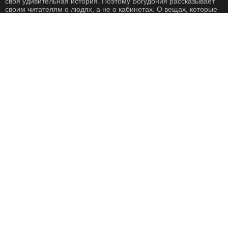
своя удивительная история. Поэтому Богудония рассказывает
своим читателям о людях, а не о кабинетах. О вещах, которые
происходят с нами каждый день. О жизни, одним словом. Жизнь
- штука крайне интересная, если внимательно присмотреться.
Особенно жизнь на Богудонии.
РЕДАКЦИЯ
РЕКЛАМА
Написать письмо
О рекламе
ГЕОГРАФИЯ
Геотеги