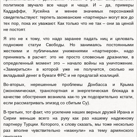
политиков звучало все чаще и чаще. И – да, примеры
Каддаффи, Хусейна и менее значимых персонажей
свидетельствуют: терпеть заокеанские «партнеры» могут все до
тех пор, пока их уважают. Как только что не так – они за ценой
не постоят.
Я это не к тому, что надо заранее падать ниц и целовать
подножие статуи Свободы. Но занимаясь постоянными
жесткими и публичными унижениями «партнеров», надо
принимать в расчет: это не просто словесные дразнилки, в
определенный момент это – начало войны на уничтожение.
«Замириться» в которой уже не получится, сколько ни
вкладывай денег в бумаги ФРС и не предлагай коалиций.
Во-вторых, нерешенные проблемы Донбасса и Крыма
(экономическая, транспортная и энергетическая блокада в
качестве обострения возникла как-то уж подозрительно кстати,
если рассматривать эпизод со сбитым Су).
В-третьих, тот факт, что усиление наших верных друзей Ирана и
Сирии меньше всего на руку как раз нашему надежному
партнеру Турции. Которого, к слову сказать, мы тоже несколько
раз вполне чувствительно «макнули» на тему армянского
геноцида.