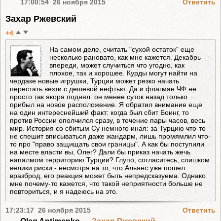
17:00:54 26 ноября 2015
Ответить
Захар Ржевский
+4
На самом деле, считать "сухой остаток" еще
несколько рановато, как мне кажется. Декабрь
впереди, может случиться что угодно, как
плохое, так и хорошее. Курды могут найти на
чердаке новые игрушки, Турции может резко начать
перестать везти с дешевой нефтью. Да и флагман ЧФ не
просто так якоря поднял: он менее суток назад только
прибыл на новое расположение. Я обратил внимание еще
на один интереснейший факт: когда был сбит Боинг, то
против России ополчился сразу, в течение пары часов, весь
мир. История со сбитым Су немного иная: за Турцию что-то
не спешит вписываться даже жандарм, лишь промямлил что-
то про "право защищать свои границы". А как бы поступили
на месте власти вы, Олег? Дали бы приказ начать жечь
напалмом территорию Турции? Глупо, согласитесь, слишком
велики риски - несмотря на то, что Альянс уже пошел
вразброд, его реакция может быть непредсказуема. Однако
мне почему-то кажется, что такой неприятности больше не
повториться, и я надеюсь на это.
17:23:17 26 ноября 2015
Ответить