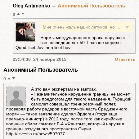
Oleg Antimenko
→
Анонимный Пользователь
0
Мне очень жаль наших летунов, но опять же они знали на что шли. Про Турцию, есть граница, они неоднократно предупреждали, не нарушайте, если остановиться и подумать, ну что турки не имели право защитить свое воздушное пространство? Зачем тогда вообще границы нужны? Почему наше государство постоянно нарушает нормы международного права и потом, когда получает по носу, истерит, повсюду враги?
Нормы международного права нарушают
все последние лет 50. Главное мерило -
Quod licet Jovi non licet bovi
23:54:38 24 ноября 2015
Ответить
Анонимный Пользователь
0
А это вам экспертам на завтрак.
«Незначительное нарушение границы не может
быть предлогом для такого нападения. Турецкий
самолет совершал тренировочный полет,
проверяя работу радаров в восточной часть Средиземного
моря» — такое заявление сделал Эрдоган (тогда еще
премьер-министр) в 2012 году, после того как сирийские
военные сбили самолет F-4 «Фантом», который нарушил
границы воздушного пространства Сирии.
http://izvestia.ru/news/597077