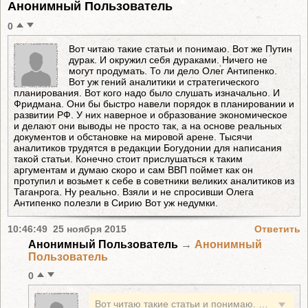
Анонимный Пользователь
0
Вот читаю такие статьи и понимаю. Вот же Путин
дурак. И окружил себя дураками. Ничего не
могут продумать. То ли дело Олег Антипенко.
Вот уж гений аналитики и стратегического
планирования. Вот кого надо было слушать изначально. И
Фридмана. Они бы быстро навели порядок в планировании и
развитии РФ. У них наверное и образование экономическое
и делают они выводы не просто так, а на основе реальных
документов и обстановке на мировой арене. Тысячи
аналитиков трудятся в редакции Богудонии для написания
такой статьи. Конечно стоит прислушаться к таким
аргументам и думаю скоро и сам ВВП поймет как он
протупил и возьмет к себе в советники великих аналитиков из
Таганрога. Ну реально. Взяли и не спросивши Олега
Антипенко полезли в Сирию Вот уж недумки.
10:46:49 25 ноября 2015
Ответить
Анонимный Пользователь
→
Анонимный
Пользователь
0
Вот читаю такие статьи и понимаю. Вот же Путин дурак. И окружил себя дураками. Ничего не могут продумать. То ли дело Олег Антипенко. Вот уж гений аналитики и стратегического планирования. Вот кого надо было слушать изначально. И Фридмана. Они бы быстро навели порядок в планировании и развитии РФ. У них наверное и образование экономическое и делают они выводы не просто так, а на основе реальных документов и обстановке на мировой арене. Тысячи аналитиков трудятся в редакции Богудонии для написания такой статьи. Конечно стоит прислушаться к таким аргументам и думаю скоро и сам ВВП поймет как он протупил и возьмет к себе в советники великих аналитиков из Таганрога. Ну реально. Взяли и не спросивши Олега Антипенко полезли в Сирию Вот уж недумки.