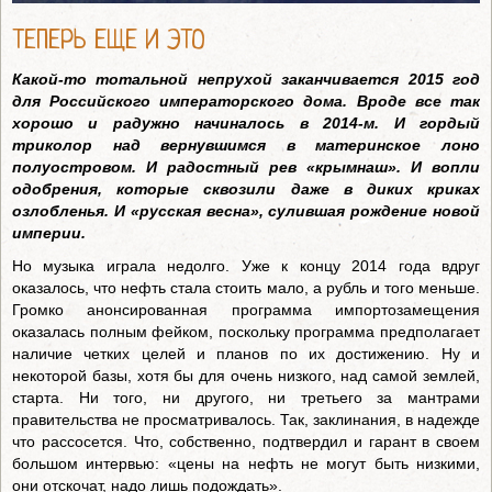
ТЕПЕРЬ ЕЩЕ И ЭТО
Какой-то тотальной непрухой заканчивается 2015 год
для Российского императорского дома. Вроде все так
хорошо и радужно начиналось в 2014-м. И гордый
триколор над вернувшимся в материнское лоно
полуостровом. И радостный рев «крымнаш». И вопли
одобрения, которые сквозили даже в диких криках
озлобленья. И «русская весна», сулившая рождение новой
империи.
Но музыка играла недолго. Уже к концу 2014 года вдруг
оказалось, что нефть стала стоить мало, а рубль и того меньше.
Громко анонсированная программа импортозамещения
оказалась полным фейком, поскольку программа предполагает
наличие четких целей и планов по их достижению. Ну и
некоторой базы, хотя бы для очень низкого, над самой землей,
старта. Ни того, ни другого, ни третьего за мантрами
правительства не просматривалось. Так, заклинания, в надежде
что рассосется. Что, собственно, подтвердил и гарант в своем
большом интервью: «цены на нефть не могут быть низкими,
они отскочат, надо лишь подождать».