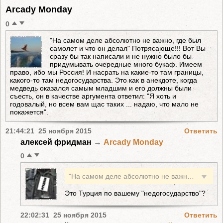
Arcady Monday
0
"На самом деле абсолютно не важно, где был
самолет и что он делал" Потрясающе!!! Вот Вы
сразу бы так написали и не нужно было бы
придумывать очередные много букаф. Имеем
право, ибо мы Россия! И насрать на какие-то там границы,
какого-то там недогосударства. Это как в анекдоте, когда
медведь оказался самым младшим и его должны были
съесть, он в качестве аргумента ответил: "Я хоть и
годовалый, но всем вам щас таких ... надаю, что мало не
покажется".
21:44:21 25 ноября 2015
Ответить
алексей фридман
→
Arcady Monday
0
"На самом деле абсолютно не важно, где был самолет и что он делал" Потрясающе!!! Вот Вы сразу бы так написали и не нужно было бы придумывать очередные много букаф. Имеем право, ибо мы Россия! И насрать на какие-то там границы, какого-то там недогосударства. Это как в анекдоте, когда медведь оказался самым младшим и его должны были съесть, он в качестве аргумента ответил: "Я хоть и годовалый, но всем вам щас таких ... надаю, что мало не покажется".
Это Турция по вашему "недогосударство"?
22:02:31 25 ноября 2015
Ответить