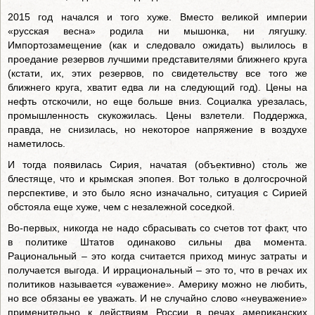
2015 год начался и того хуже. Вместо великой империи
«русская весна» родила ни мышонка, ни лягушку.
Импортозамещение (как и следовало ожидать) вылилось в
проедание резервов лучшими представителями ближнего круга
(кстати, их, этих резервов, по свидетельству все того же
ближнего круга, хватит едва ли на следующий год). Цены на
нефть отскочили, но еще больше вниз. Социалка урезалась,
промышленность скукожилась. Цены взлетели. Поддержка,
правда, не снизилась, но некоторое напряжение в воздухе
наметилось.
И тогда появилась Сирия, начатая (объективно) столь же
блестяще, что и крымская эпопея. Вот только в долгосрочной
перспективе, и это было ясно изначально, ситуация с Сирией
обстояла еще хуже, чем с незалежной соседкой.
Во-первых, никогда не надо сбрасывать со счетов тот факт, что
в политике Штатов одинаково сильны два момента.
Рациональный – это когда считается приход минус затраты и
получается выгода. И иррациональный – это то, что в речах их
политиков называется «уважение». Америку можно не любить,
но все обязаны ее уважать. И не случайно слово «неуважение»
применительно к действиям России в речах американских